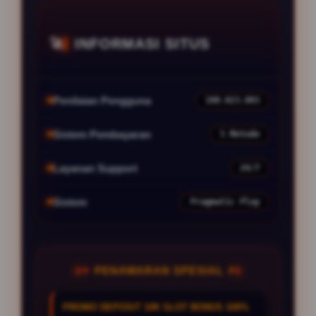
INFORMASI SITUS
Penilaian Pengguna
100.023.003
Sistem Pembayaran
5 Metode
Layanan Support
24/7
Sistem
Pragmatic Play
PENAWARAN SPESIAL
PROMO DEPOSIT 10K SLOT BONUS 100%