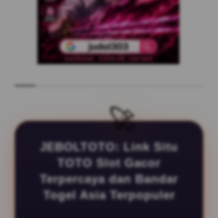
JEBOLTOTO: Link Situ
TOTO Slot Gacor
Terpercaya dan Bandar
Togel Asia Terpopuler