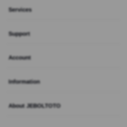
Buka
Services
Buka
Support
Buka
Account
Buka
Information
Buka
About JEBOLTOTO