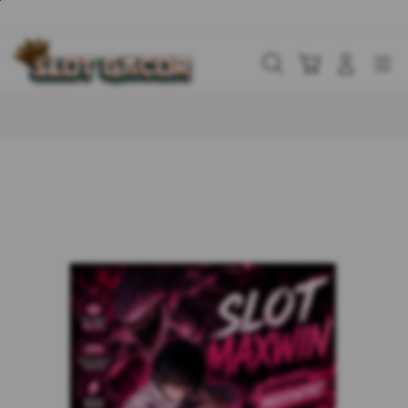
Skip
to
content
Cari
Troli
Login
Navigation
Buka Info Lebih Lanjut