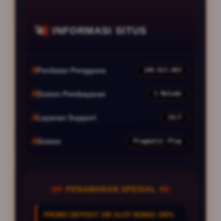
INFORMASI SITUS
Penilaian Pengguna
100.023.003
Sistem Pembayaran
5 Metode
Layanan Support
24/7
Sistem
Pragmatic Play
PENAWARAN SPESIAL
PROMO DEPOSIT 10K SLOT BONUS 100%