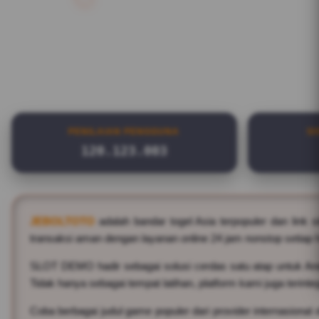
Layer Popup Close
JEBOLTOTO: Link Situ T
PENILAIAN PENGGUNA
S
120.123.003
JEBOLTOTO
adalah bandar togel Asia terpopuler dan link
transaksi aman dengan layanan online 24 jam nonstop setiap h
SLOT DEMO hadir sebagai solusi cerdas satu atap untuk Anda!
Tidak hanya sebagai tempat latihan, platform kami juga teri
Coba berbagai judul game populer dari provider internasional 