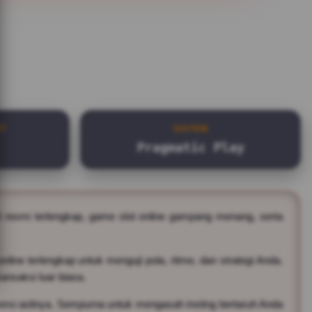
a dan Bandar Togel Asia
T
SISTEM
Pragmatic Play
l resmi terlengkap, game slot online gampang menang, serta
ine terlengkap untuk menguji pola, ritme, dan strategi Anda.
ansaksi luar biasa.
n versi aslinya. Sempurna untuk mengasah insting bertaruh Anda