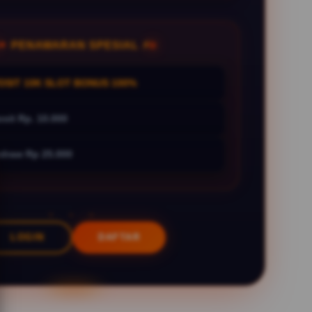
PENAWARAN SPESIAL
SIT 10K SLOT BONUS 100%
sit Rp. 10.000
hdraw Rp 25.000
LOGIN
DAFTAR