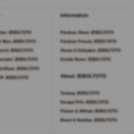
Information
mber JEBOLTOTO
Panduan Akses JEBOLTOTO
un Baru JEBOLTOTO
Panduan Pemula JEBOLTOTO
sword JEBOLTOTO
Aturan & Kebijakan JEBOLTOTO
ransaksi JEBOLTOTO
Kontak Resmi JEBOLTOTO
erifikasi JEBOLTOTO
About JEBOLTOTO
VIP JEBOLTOTO
Tentang JEBOLTOTO
Kenapa Pilih JEBOLTOTO
Partner & Affiliate JEBOLTOTO
Brand & Identitas JEBOLTOTO