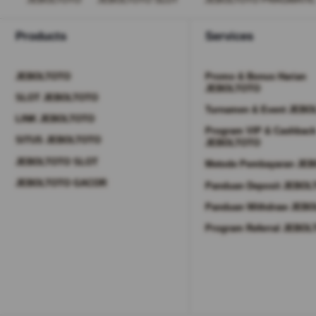
Footer Navigation
Products
Services
JEBOLTOTO
Promo & Bonus Harian
JEBOLTOTO
SLOT JEBOLTOTO
Turnamen & Event JEB
LINK JEBOLTOTO
Program VIP & Cashbac
SITUS JEBOLTOTO
JEBOLTOTO
JEBOLTOTO SLOT
Metode Pembayaran JE
JEBOLTOTO GACOR
Panduan Deposit JEBO
Panduan Withdraw JEB
Program Referral JEBO