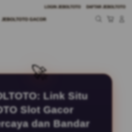
LOGIN JEBOLTOTO
DAFTAR JEBOLTOTO
Cari
Troli
Login/Sign-Up
JEBOLTOTO GACOR
Cari
LTOTO: Link Situ
OTO Slot Gacor
ercaya dan Bandar