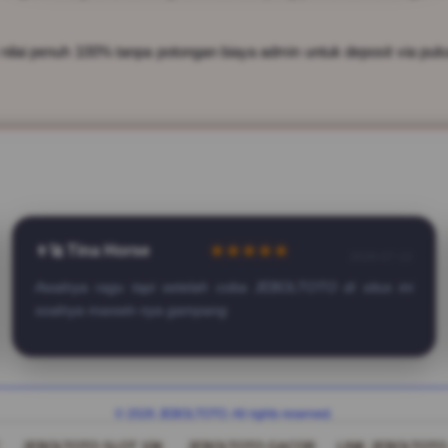
i nilai penuh 100% tanpa potongan biaya admin untuk deposit via pul
JEBOLTOTO
Tina Horse
★★★★★
2026-07-12
Awalnya ragu tapi setelah coba JEBOLTOTO di situs ini
soalnya maxwin nya gampang
© 2026 JEBOLTOTO. All rights reserved.
C
JEBOLTOTO SLOT 10K
JEBOLTOTO GACOR
LINK JEBOLTOTO