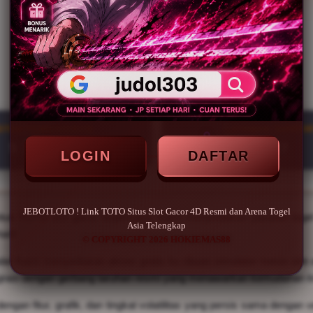
OTO Slot Gacor Terpercay
Terpopuler
ISTEM PEMBAYARAN
LAYANAN SUPPOR
5 Metode
24/7
LOGIN
DAFTAR
JEBOTLOTO ! Link TOTO Situs Slot Gacor 4D Resmi dan Arena Togel
 situs TOTO slot gacor terpercaya. Kami menyediakan pasaran toge
Asia Telengkap
ari!
© COPYRIGHT 2026 HOKIEMAS88
 Kami menyediakan akses gratis ke ribuan simulator mesin slot onl
ntegrasi dengan gerbang taruhan resmi yang menawarkan kemudahan tr
dengan fitur, grafik, dan tingkat volatilitas yang persis sama denga