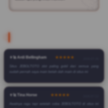
ULASAN TERBARU KOMUNITAS
JEBOLTOTO
Ardi Bellingham
★★★★★
2026-07-18
Situs JEBOLTOTO slot paling gokil dari semua yang
sudah pernah saya main betah dah main di situs ini
Tina Horse
★★★★★
2026-07-12
Awalnya ragu tapi setelah coba JEBOLTOTO di situs ini