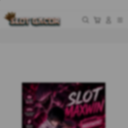
Skip
to
content
Cari
Troli
Login
Navigation
Buka Info Lebih Lanjut