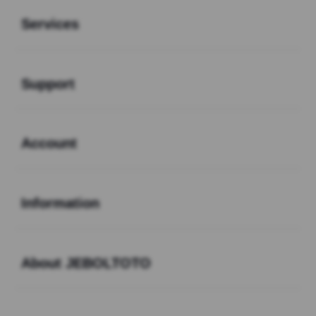
Buka
Services
Buka
Support
Buka
Account
Buka
Information
Buka
About JEBOLTOTO