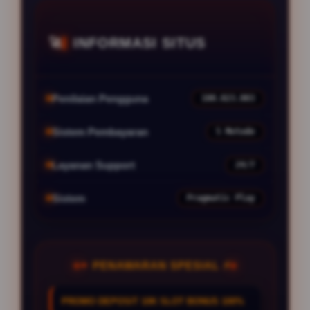
INFORMASI SITUS
Penilaian Pengguna
100.023.003
Sistem Pembayaran
5 Metode
Layanan Support
24/7
Sistem
Pragmatic Play
PENAWARAN SPESIAL
PROMO DEPOSIT 10K SLOT BONUS 100%