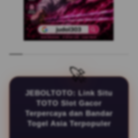
JEBOLTOTO: Link Situ
TOTO Slot Gacor
Terpercaya dan Bandar
Togel Asia Terpopuler