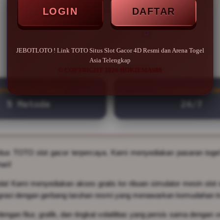
LOGIN
DAFTAR
OTO Slot Gacor Terpercay
Terpopuler
JEBOTLOTO ! Link TOTO Situs Slot Gacor 4D Resmi dan Arena Togel
Asia Telengkap
© COPYRIGHT 2026 HOKIEMAS88
ISTEM PEMBAYARAN
LAYANAN SUPPOR
5 Metode
24/7
 situs TOTO slot gacor terpercaya. Kami menyediakan pasaran toge
ari!
 Kami menyediakan akses gratis ke ribuan simulator mesin slot onl
ntegrasi dengan gerbang taruhan resmi yang menawarkan kemudahan tr
dengan fitur, grafik, dan tingkat volatilitas yang persis sama denga