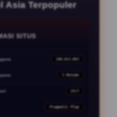
l Asia Terpopuler
MASI SITUS
ngguna
100.023.003
ayaran
5 Metode
ort
24/7
Pragmatic Play