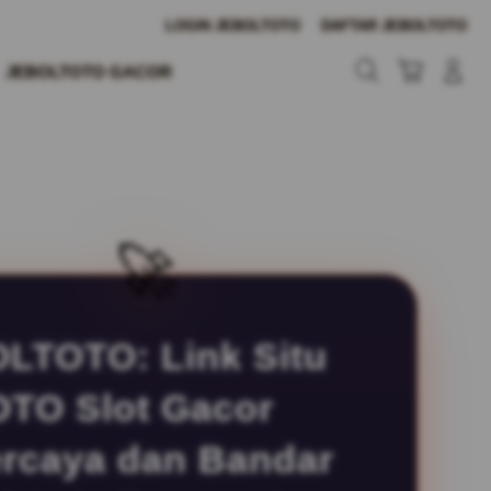
LOGIN JEBOLTOTO
DAFTAR JEBOLTOTO
Cari
Troli
Login/Sign-Up
JEBOLTOTO GACOR
Cari
LTOTO: Link Situ
OTO Slot Gacor
ercaya dan Bandar