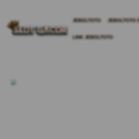
Skip
to
content
JEBOLTOTO
JEBOLTOTO 
LINK JEBOLTOTO
Buka Info Lebih Lanjut