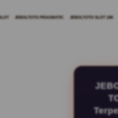
SLOT
JEBOLTOTO PRAGMATIC
JEBOLTOTO SLOT 10K
JEBO
T
Terp