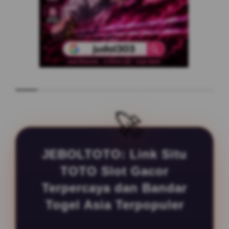
JEBOLTOTO: Link Situ
TOTO Slot Gacor
Terpercaya dan Bandar
Togel Asia Terpopuler