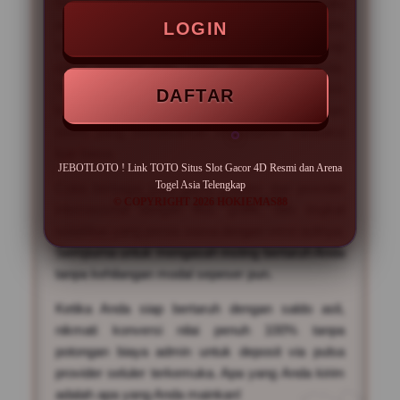
SLOT DEMO hadir sebagai solusi cerdas satu
atap untuk Anda! Kami menyediakan akses gratis
LOGIN
ke ribuan simulator mesin slot online terlengkap
untuk menguji pola, ritme, dan strategi Anda.
Tidak hanya sebagai tempat latihan, platform
DAFTAR
kami juga terintegrasi dengan gerbang taruhan
resmi yang menawarkan kemudahan transaksi
luar biasa.
JEBOTLOTO ! Link TOTO Situs Slot Gacor 4D Resmi dan Arena
Togel Asia Telengkap
Coba berbagai judul game populer dari provider
© COPYRIGHT 2026 HOKIEMAS88
internasional dengan fitur, grafik, dan tingkat
volatilitas yang persis sama dengan versi aslinya.
Sempurna untuk mengasah insting bertaruh Anda
tanpa kehilangan modal sepeser pun.
Ketika Anda siap bertaruh dengan saldo asli,
nikmati konversi nilai penuh 100% tanpa
potongan biaya admin untuk deposit via pulsa
provider seluler terkemuka. Apa yang Anda kirim
adalah apa yang Anda mainkan!