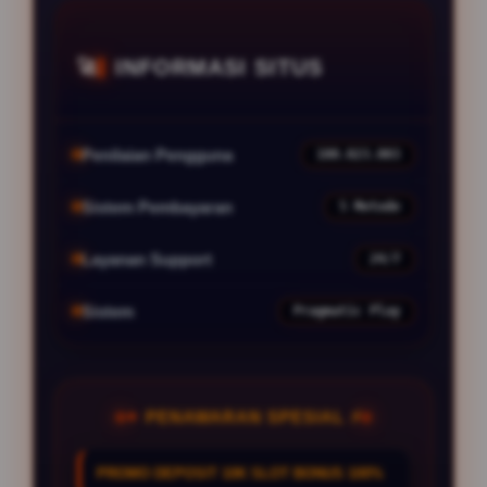
INFORMASI SITUS
Penilaian Pengguna
100.023.003
Sistem Pembayaran
5 Metode
Layanan Support
24/7
Sistem
Pragmatic Play
PENAWARAN SPESIAL
PROMO DEPOSIT 10K SLOT BONUS 100%