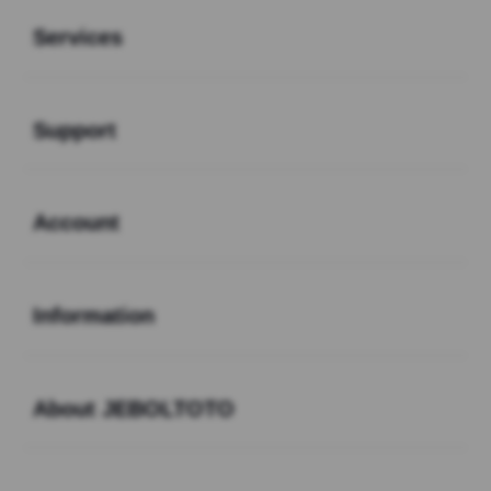
Buka
Services
Buka
Support
Buka
Account
Buka
Information
Buka
About JEBOLTOTO