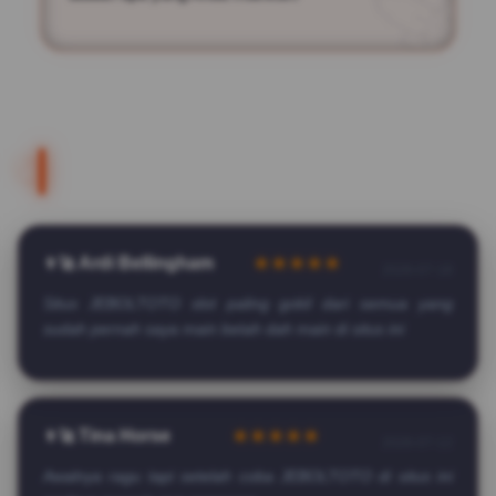
ULASAN TERBARU KOMUNITAS
JEBOLTOTO
Ardi Bellingham
★★★★★
2026-07-18
Situs JEBOLTOTO slot paling gokil dari semua yang
sudah pernah saya main betah dah main di situs ini
Tina Horse
★★★★★
2026-07-12
Awalnya ragu tapi setelah coba JEBOLTOTO di situs ini