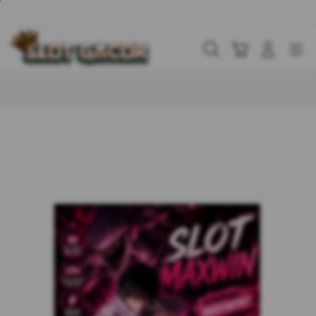
Skip
to
content
Cari
Troli
Login
Navigation
Buka Info Lebih Lanjut