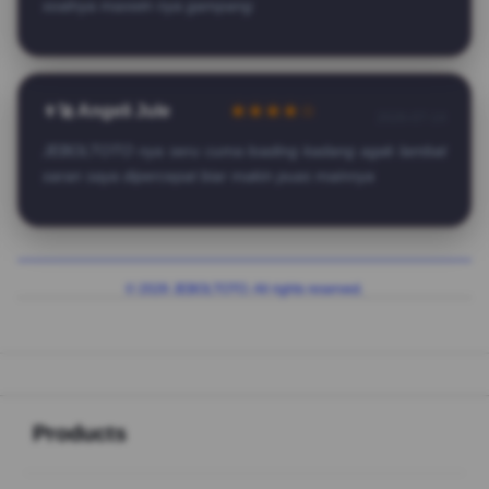
soalnya maxwin nya gampang
Angeli Jule
★★★★☆
2026-07-14
JEBOLTOTO nya seru cuma loading kadang agak lambat
saran saya dipercepat biar makin puas mainnya
© 2026 JEBOLTOTO. All rights reserved.
Buka
Footer Navigation
Products