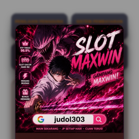
PENILAIAN PENGGUNA
SISTEM PEMBAYARAN
120.123.003
5 Metode
LAYANAN SUPPORT
SISTEM
24/7
Pragmatic Play
JEBOLTOTO
adalah bandar togel Asia terpopuler
dan link situs TOTO slot gacor terpercaya. Kami
menyediakan pasaran togel resmi terlengkap,
game slot online gampang menang, serta
transaksi aman dengan layanan online 24 jam
nonstop setiap hari!