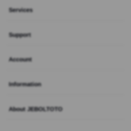
Buka
Services
Buka
Support
Buka
Account
Buka
Information
Buka
About JEBOLTOTO