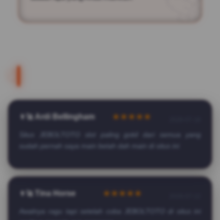
ULASAN TERBARU KOMUNITAS
JEBOLTOTO
Ardi Bellingham
★★★★★
2026-07-18
Situs JEBOLTOTO slot paling gokil dari semua yang
sudah pernah saya main betah dah main di situs ini
Tina Horse
★★★★★
2026-07-12
Awalnya ragu tapi setelah coba JEBOLTOTO di situs ini