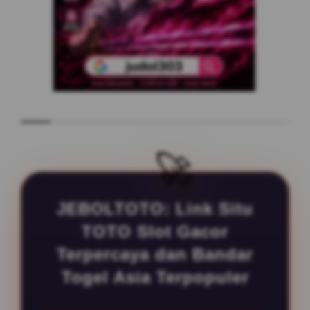
JEBOLTOTO: Link Situ
TOTO Slot Gacor
Terpercaya dan Bandar
Togel Asia Terpopuler