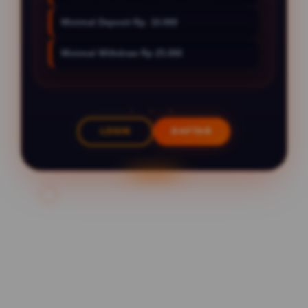
Minimal Deposit Rp. 10.000
Minimal Withdraw Rp 25.000
LOGIN
DAFTAR
Layer Popup Close
JEBOLTOTO: Link Situ
TOTO Slot Gacor Terpercaya
dan Bandar Togel Asia
Terpopuler