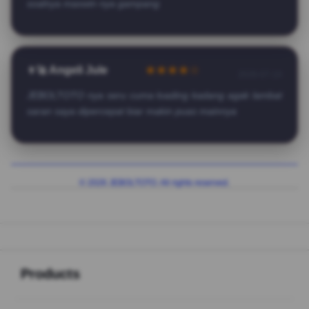
soalnya maxwin nya gampang
Angeli Jule
★★★★☆
2026-07-14
JEBOLTOTO nya seru cuma loading kadang agak lambat
saran saya dipercepat biar makin puas mainnya
© 2026 JEBOLTOTO. All rights reserved.
Buka
Footer Navigation
Products