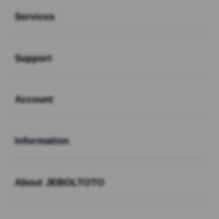
Buka
Services
Buka
Support
Buka
Account
Buka
Information
Buka
About JEBOLTOTO