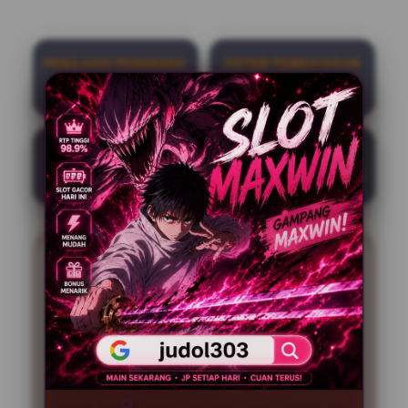
PENILAIAN PENGGUNA
SISTEM PEMBAYARAN
120.123.003
5 Metode
LAYANAN SUPPORT
SISTEM
24/7
Pragmatic Play
JEBOLTOTO
adalah bandar togel Asia terpopuler
dan link situs TOTO slot gacor terpercaya. Kami
menyediakan pasaran togel resmi terlengkap,
game slot online gampang menang, serta
transaksi aman dengan layanan online 24 jam
nonstop setiap hari!