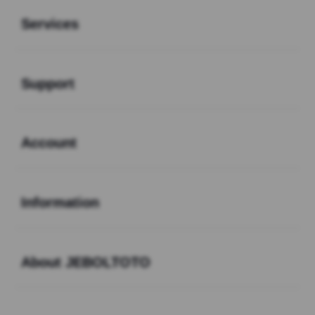
Buka
Services
Buka
Support
Buka
Account
Buka
Information
Buka
About JEBOLTOTO