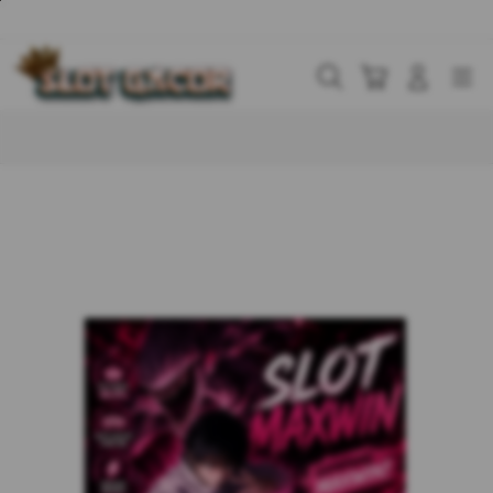
Skip
to
content
Cari
Troli
Login
Navigation
Buka Info Lebih Lanjut