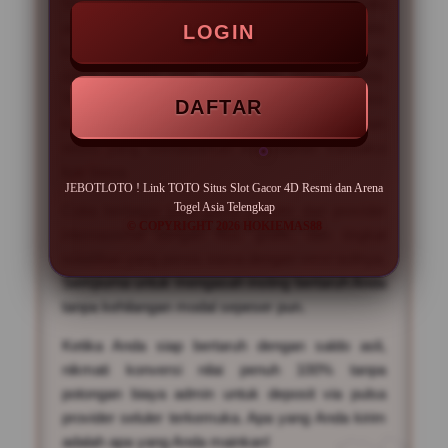
SLOT DEMO hadir sebagai solusi cerdas satu
atap untuk Anda! Kami menyediakan akses gratis
LOGIN
ke ribuan simulator mesin slot online terlengkap
untuk menguji pola, ritme, dan strategi Anda.
Tidak hanya sebagai tempat latihan, platform
DAFTAR
kami juga terintegrasi dengan gerbang taruhan
resmi yang menawarkan kemudahan transaksi
luar biasa.
JEBOTLOTO ! Link TOTO Situs Slot Gacor 4D Resmi dan Arena
Togel Asia Telengkap
Coba berbagai judul game populer dari provider
© COPYRIGHT 2026 HOKIEMAS88
internasional dengan fitur, grafik, dan tingkat
volatilitas yang persis sama dengan versi aslinya.
Sempurna untuk mengasah insting bertaruh Anda
tanpa kehilangan modal sepeser pun.
Ketika Anda siap bertaruh dengan saldo asli,
nikmati konversi nilai penuh 100% tanpa
potongan biaya admin untuk deposit via pulsa
provider seluler terkemuka. Apa yang Anda kirim
adalah apa yang Anda mainkan!