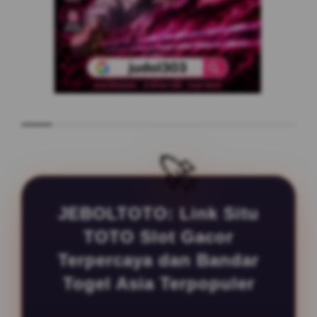
JEBOLTOTO: Link Situ
TOTO Slot Gacor
Terpercaya dan Bandar
Togel Asia Terpopuler