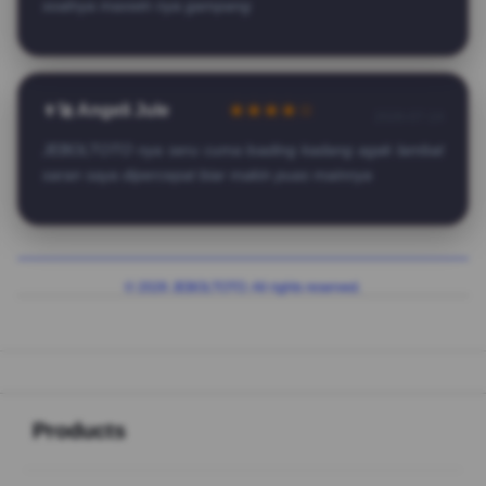
soalnya maxwin nya gampang
Angeli Jule
★★★★☆
2026-07-14
JEBOLTOTO nya seru cuma loading kadang agak lambat
saran saya dipercepat biar makin puas mainnya
© 2026 JEBOLTOTO. All rights reserved.
Buka
Footer Navigation
Products