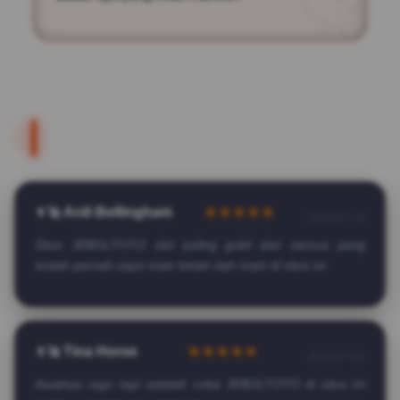
ULASAN TERBARU KOMUNITAS
JEBOLTOTO
Ardi Bellingham
★★★★★
2026-07-18
Situs JEBOLTOTO slot paling gokil dari semua yang
sudah pernah saya main betah dah main di situs ini
Tina Horse
★★★★★
2026-07-12
Awalnya ragu tapi setelah coba JEBOLTOTO di situs ini