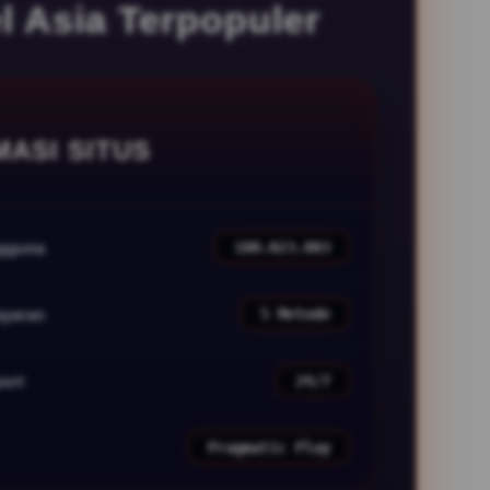
l Asia Terpopuler
MASI SITUS
ngguna
100.023.003
ayaran
5 Metode
ort
24/7
Pragmatic Play