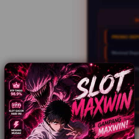
PROMO DEPO
Minimal Depo
Minimal Wit