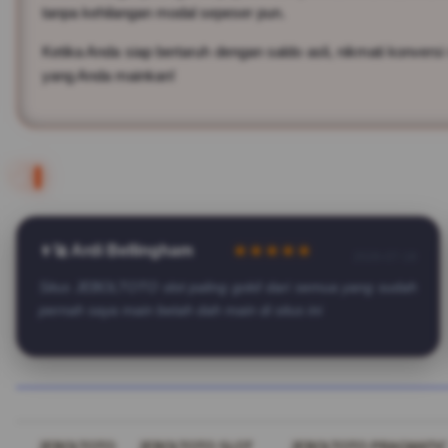
tanpa kehilangan modal sepeser pun.
Ketika Anda siap bertaruh dengan saldo asli, nikmati konvers
yang Anda mainkan!
ULASAN TERBARU KOMUNITAS 
Ardi Bellingham
★★★★★
2026-07-18
Situs JEBOLTOTO slot paling gokil dari semua yang sudah
pernah saya main betah dah main di situs ini
JEBOLTOTO
JEBOLTOTO SLOT
JEBOLTOTO PRAGMATI