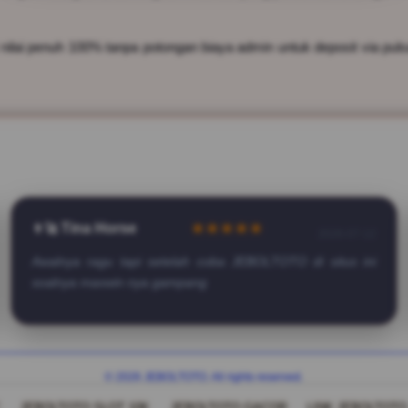
i nilai penuh 100% tanpa potongan biaya admin untuk deposit via pul
JEBOLTOTO
Tina Horse
★★★★★
2026-07-12
Awalnya ragu tapi setelah coba JEBOLTOTO di situs ini
soalnya maxwin nya gampang
© 2026 JEBOLTOTO. All rights reserved.
C
JEBOLTOTO SLOT 10K
JEBOLTOTO GACOR
LINK JEBOLTOTO