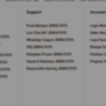
Support
Account
Pusat Bantuan JEBOLTOTO
Login Me
Live Chat 24/7 JEBOLTOTO
Daftar Ak
OLTOTO
WhatsApp Support JEBOLTOTO
Lupa Pas
k
FAQ JEBOLTOTO
Riwayat T
Kebijakan Privasi JEBOLTOTO
Panduan V
BOLTOTO
Syarat & Ketentuan JEBOLTOTO
Program 
LTOTO
Responsible Gaming JEBOLTOTO
OLTOTO
LTOTO