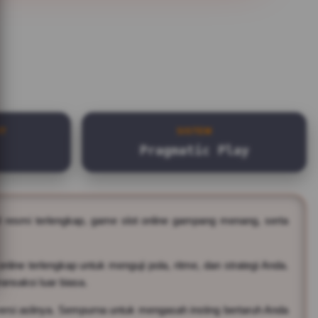
a dan Bandar Togel Asia
T
SISTEM
Pragmatic Play
l resmi terlengkap, game slot online gampang menang, serta
ine terlengkap untuk menguji pola, ritme, dan strategi Anda.
ansaksi luar biasa.
n versi aslinya. Sempurna untuk mengasah insting bertaruh Anda