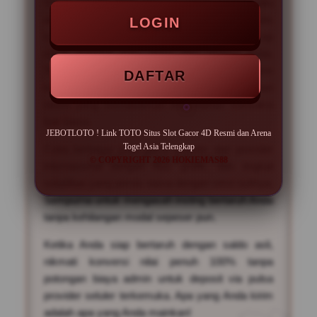
SLOT DEMO hadir sebagai solusi cerdas satu
atap untuk Anda! Kami menyediakan akses gratis
LOGIN
ke ribuan simulator mesin slot online terlengkap
untuk menguji pola, ritme, dan strategi Anda.
Tidak hanya sebagai tempat latihan, platform
DAFTAR
kami juga terintegrasi dengan gerbang taruhan
resmi yang menawarkan kemudahan transaksi
luar biasa.
JEBOTLOTO ! Link TOTO Situs Slot Gacor 4D Resmi dan Arena
Togel Asia Telengkap
Coba berbagai judul game populer dari provider
© COPYRIGHT 2026 HOKIEMAS88
internasional dengan fitur, grafik, dan tingkat
volatilitas yang persis sama dengan versi aslinya.
Sempurna untuk mengasah insting bertaruh Anda
tanpa kehilangan modal sepeser pun.
Ketika Anda siap bertaruh dengan saldo asli,
nikmati konversi nilai penuh 100% tanpa
potongan biaya admin untuk deposit via pulsa
provider seluler terkemuka. Apa yang Anda kirim
adalah apa yang Anda mainkan!