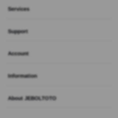
Buka
Services
Buka
Support
Buka
Account
Buka
Information
Buka
About JEBOLTOTO