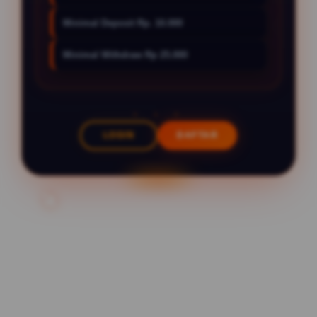
Minimal Deposit Rp. 10.000
Minimal Withdraw Rp 25.000
LOGIN
DAFTAR
Layer Popup Close
JEBOLTOTO: Link Situ
TOTO Slot Gacor Terpercaya
dan Bandar Togel Asia
Terpopuler