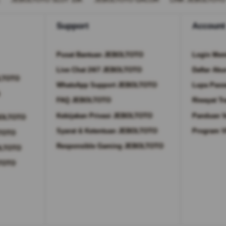
Support
Account
Pusat Bantuan JEBOLTOTO
Login Me
Live Chat 24/7 JEBOLTOTO
Daftar Ak
OLTOTO
WhatsApp Support JEBOLTOTO
Lupa Pas
k
FAQ JEBOLTOTO
Riwayat T
Kebijakan Privasi JEBOLTOTO
Panduan V
BOLTOTO
Syarat & Ketentuan JEBOLTOTO
Program 
LTOTO
Responsible Gaming JEBOLTOTO
OLTOTO
LTOTO