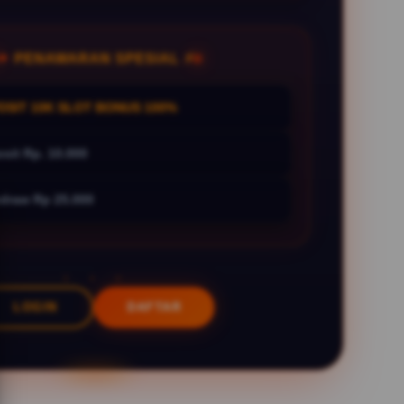
PENAWARAN SPESIAL
SIT 10K SLOT BONUS 100%
sit Rp. 10.000
hdraw Rp 25.000
LOGIN
DAFTAR