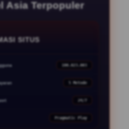
l Asia Terpopuler
MASI SITUS
ngguna
100.023.003
ayaran
5 Metode
ort
24/7
Pragmatic Play