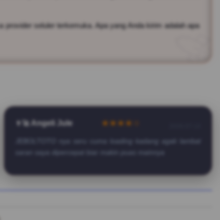
sa provider seluler terkemuka. Apa yang Anda kirim adalah apa
Angeli Jule
★★★★☆
2026-07-14
JEBOLTOTO nya seru cuma loading kadang agak lambat
saran saya dipercepat biar makin puas mainnya