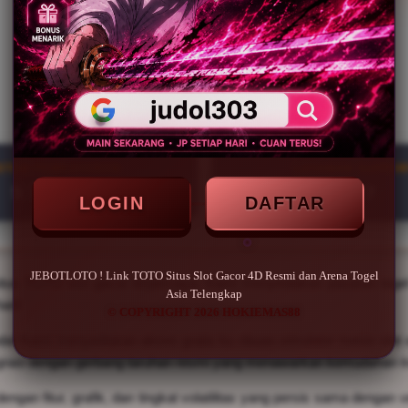
OTO Slot Gacor Terpercay
Terpopuler
ISTEM PEMBAYARAN
LAYANAN SUPPOR
5 Metode
24/7
LOGIN
DAFTAR
JEBOTLOTO ! Link TOTO Situs Slot Gacor 4D Resmi dan Arena Togel
 situs TOTO slot gacor terpercaya. Kami menyediakan pasaran toge
Asia Telengkap
ari!
© COPYRIGHT 2026 HOKIEMAS88
 Kami menyediakan akses gratis ke ribuan simulator mesin slot onl
ntegrasi dengan gerbang taruhan resmi yang menawarkan kemudahan tr
dengan fitur, grafik, dan tingkat volatilitas yang persis sama denga