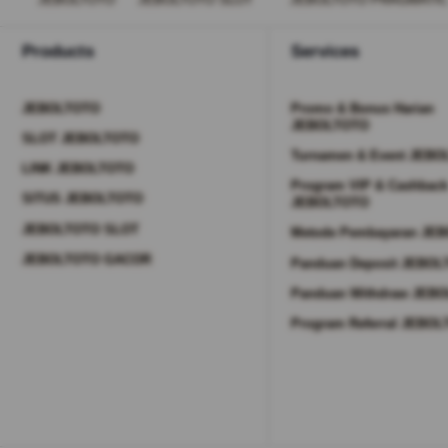
Footer Navigation
Products
Services
JEBOLTOTO
Promo & Bonus Harian
JEBOLTOTO
SLOT JEBOLTOTO
Turnamen & Event JEB
LINK JEBOLTOTO
Program VIP & Cashbac
SITUS JEBOLTOTO
JEBOLTOTO
JEBOLTOTO SLOT
Metode Pembayaran JE
JEBOLTOTO GACOR
Panduan Deposit JEBO
Panduan Withdraw JEB
Program Referral JEBO