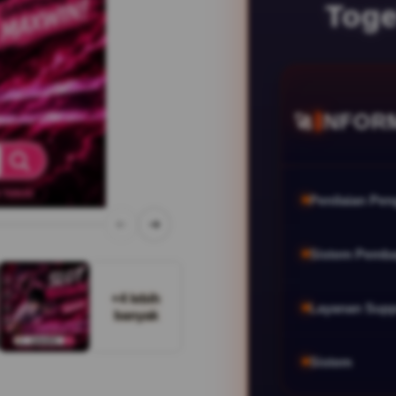
Toge
INFOR
Penilaian Pe
Sebelumnya
Berikutnya
Sistem Pemb
+4 lebih
Layanan Supp
banyak
Sistem