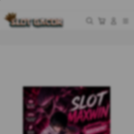
Skip
to
content
Cari
Troli
Login
Navigation
Buka Info Lebih Lanjut