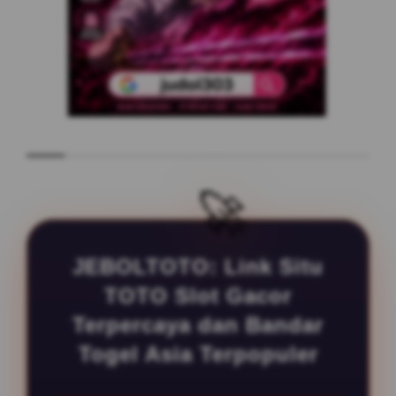
JEBOLTOTO: Link Situ
TOTO Slot Gacor
Terpercaya dan Bandar
Togel Asia Terpopuler