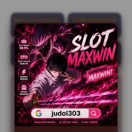
PENILAIAN PENGGUNA
SISTEM PEMBAYARAN
120.123.003
5 Metode
LAYANAN SUPPORT
SISTEM
24/7
Pragmatic Play
JEBOLTOTO
adalah bandar togel Asia terpopuler
dan link situs TOTO slot gacor terpercaya. Kami
menyediakan pasaran togel resmi terlengkap,
game slot online gampang menang, serta
transaksi aman dengan layanan online 24 jam
nonstop setiap hari!