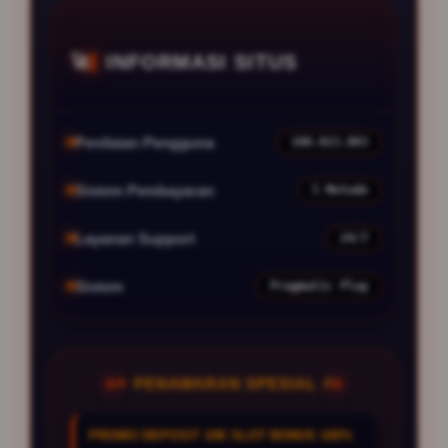
INFORMASI SITUS
Penilaian Pengguna
100.023.003
Sistem Pembayaran
5 Metode
Layanan Support
24/7
Sistem
Pragmatic Play
PENAWARAN SPESIAL
PROMO DEPOSIT 10K SLOT BONUS 100%