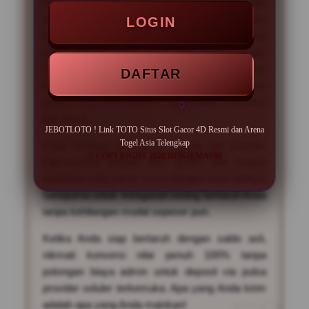
SLOT DEMO hadir sebagai solusi cerdas satu
atap untuk Anda! Kami menyediakan akses gratis
LOGIN
ke ribuan simulator mesin slot online terlengkap
untuk menguji pola, ritme, dan strategi Anda.
Tidak hanya sebagai tempat latihan, platform
DAFTAR
kami juga terintegrasi dengan gerbang taruhan
resmi yang menawarkan kemudahan transaksi
luar biasa.
JEBOTLOTO ! Link TOTO Situs Slot Gacor 4D Resmi dan Arena
Togel Asia Telengkap
Coba berbagai judul game populer dari provider
© COPYRIGHT 2026 HOKIEMAS88
internasional dengan fitur, grafik, dan tingkat
volatilitas yang persis sama dengan versi aslinya.
Sempurna untuk mengasah insting bertaruh Anda
tanpa kehilangan modal sepeser pun.
Ketika Anda siap bertaruh dengan saldo asli,
nikmati konversi nilai penuh 100% tanpa
potongan biaya admin untuk deposit via pulsa
provider seluler terkemuka. Apa yang Anda kirim
adalah apa yang Anda mainkan!