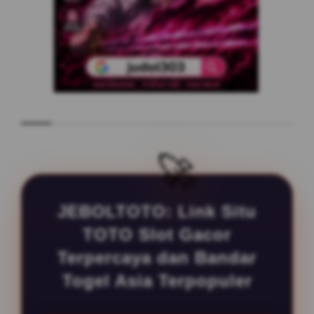
JEBOLTOTO: Link Situ
TOTO Slot Gacor
Terpercaya dan Bandar
Togel Asia Terpopuler