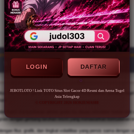
OTO Slot Gacor Terpercay
Terpopuler
ISTEM PEMBAYARAN
LAYANAN SUPPOR
5 Metode
24/7
LOGIN
DAFTAR
JEBOTLOTO ! Link TOTO Situs Slot Gacor 4D Resmi dan Arena Togel
 situs TOTO slot gacor terpercaya. Kami menyediakan pasaran toge
Asia Telengkap
ari!
© COPYRIGHT 2026 HOKIEMAS88
 Kami menyediakan akses gratis ke ribuan simulator mesin slot onl
ntegrasi dengan gerbang taruhan resmi yang menawarkan kemudahan tr
dengan fitur, grafik, dan tingkat volatilitas yang persis sama denga