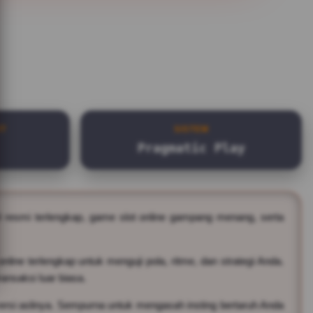
a dan Bandar Togel Asia
T
SISTEM
Pragmatic Play
l resmi terlengkap, game slot online gampang menang, serta
ine terlengkap untuk menguji pola, ritme, dan strategi Anda.
ansaksi luar biasa.
n versi aslinya. Sempurna untuk mengasah insting bertaruh Anda