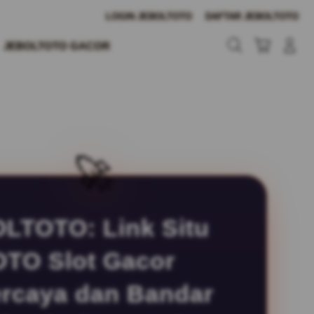
LOGIN JEBOLTOTO
DAFTAR JEBOLTOTO
Cari
Troli
Login/Sign-Up
JEBOLTOTO GACOR
Cari
LTOTO: Link Situ
OTO Slot Gacor
ercaya dan Bandar