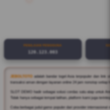
Layer Popup Close
JEBOLTOTO: Link Situ T
PENILAIAN PENGGUNA
S
120.123.003
JEBOLTOTO
adalah bandar togel Asia terpopuler dan link
transaksi aman dengan layanan online 24 jam nonstop setiap h
SLOT DEMO hadir sebagai solusi cerdas satu atap untuk Anda!
Tidak hanya sebagai tempat latihan, platform kami juga teri
Coba berbagai judul game populer dari provider internasional 