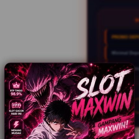
PROMO DEPO
Minimal Depo
Minimal Wit