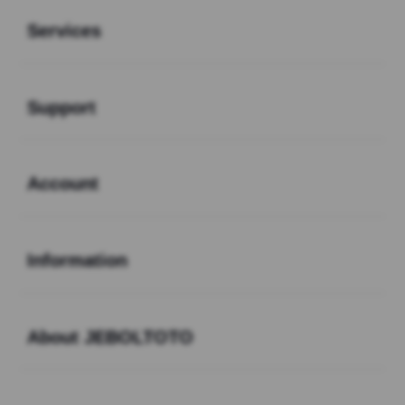
Buka
Services
Buka
Support
Buka
Account
Buka
Information
Buka
About JEBOLTOTO