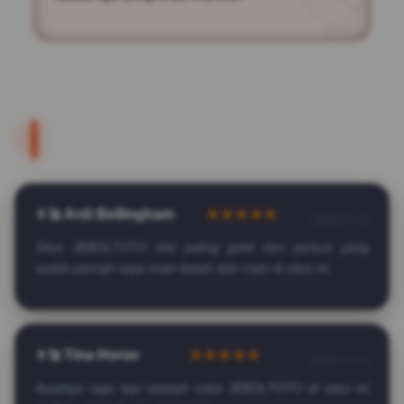
ULASAN TERBARU KOMUNITAS
JEBOLTOTO
Ardi Bellingham
★★★★★
2026-07-18
Situs JEBOLTOTO slot paling gokil dari semua yang
sudah pernah saya main betah dah main di situs ini
Tina Horse
★★★★★
2026-07-12
Awalnya ragu tapi setelah coba JEBOLTOTO di situs ini