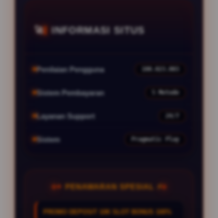
INFORMASI SITUS
Penilaian Pengguna
100.023.003
Sistem Pembayaran
5 Metode
Layanan Support
24/7
Sistem
Pragmatic Play
PENAWARAN SPESIAL
PROMO DEPOSIT 10K SLOT BONUS 100%