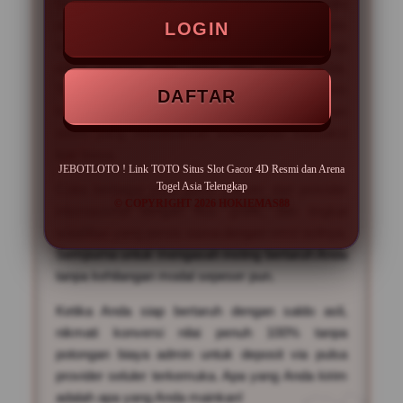
SLOT DEMO hadir sebagai solusi cerdas satu
atap untuk Anda! Kami menyediakan akses gratis
LOGIN
ke ribuan simulator mesin slot online terlengkap
untuk menguji pola, ritme, dan strategi Anda.
Tidak hanya sebagai tempat latihan, platform
DAFTAR
kami juga terintegrasi dengan gerbang taruhan
resmi yang menawarkan kemudahan transaksi
luar biasa.
JEBOTLOTO ! Link TOTO Situs Slot Gacor 4D Resmi dan Arena
Togel Asia Telengkap
Coba berbagai judul game populer dari provider
© COPYRIGHT 2026 HOKIEMAS88
internasional dengan fitur, grafik, dan tingkat
volatilitas yang persis sama dengan versi aslinya.
Sempurna untuk mengasah insting bertaruh Anda
tanpa kehilangan modal sepeser pun.
Ketika Anda siap bertaruh dengan saldo asli,
nikmati konversi nilai penuh 100% tanpa
potongan biaya admin untuk deposit via pulsa
provider seluler terkemuka. Apa yang Anda kirim
adalah apa yang Anda mainkan!