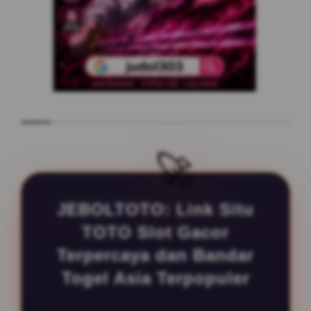
JEBOLTOTO: Link Situ
TOTO Slot Gacor
Terpercaya dan Bandar
Togel Asia Terpopuler