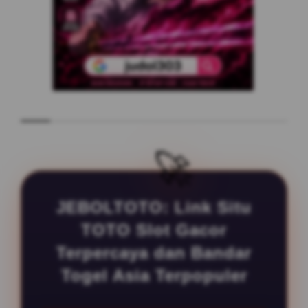
JEBOLTOTO: Link Situ
TOTO Slot Gacor
Terpercaya dan Bandar
Togel Asia Terpopuler