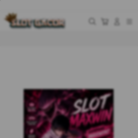
Skip
to
content
Cari
Troli
Login
Navigation
Buka Info Lebih Lanjut