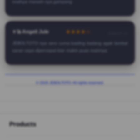
soalnya maxwin nya gampang
Angeli Jule
★★★★☆
2026-07-14
JEBOLTOTO nya seru cuma loading kadang agak lambat
saran saya dipercepat biar makin puas mainnya
© 2026 JEBOLTOTO. All rights reserved.
Buka
Footer Navigation
Products