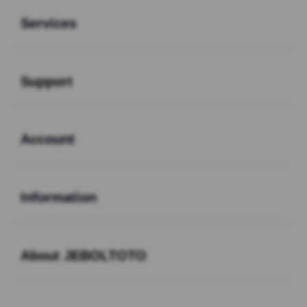
Buka
Services
Buka
Support
Buka
Account
Buka
Information
Buka
About JEBOLTOTO