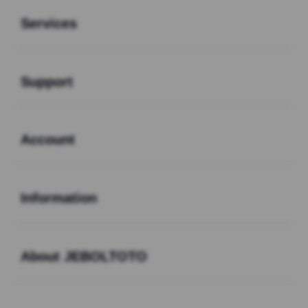
Buka
Services
Buka
Support
Buka
Account
Buka
Information
Buka
About JEBOLTOTO