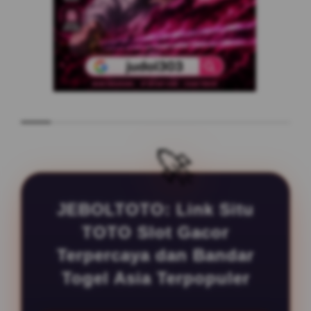
JEBOLTOTO: Link Situ
TOTO Slot Gacor
Terpercaya dan Bandar
Togel Asia Terpopuler