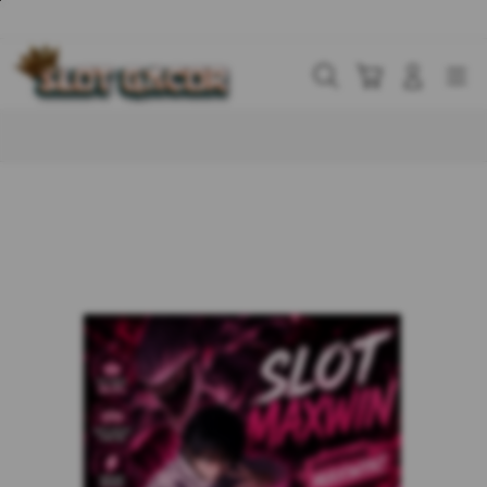
Skip
to
content
Cari
Troli
Login
Navigation
Buka Info Lebih Lanjut