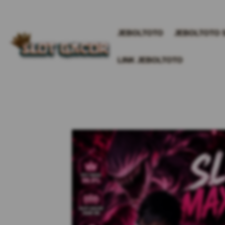
Skip
to
content
JEBOLTOTO
JEBOLTOTO 
LINK JEBOLTOTO
Buka Info Lebih Lanjut