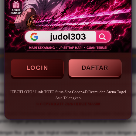
OTO Slot Gacor Terpercay
Terpopuler
ISTEM PEMBAYARAN
LAYANAN SUPPOR
5 Metode
24/7
LOGIN
DAFTAR
JEBOTLOTO ! Link TOTO Situs Slot Gacor 4D Resmi dan Arena Togel
 situs TOTO slot gacor terpercaya. Kami menyediakan pasaran toge
Asia Telengkap
ari!
© COPYRIGHT 2026 HOKIEMAS88
 Kami menyediakan akses gratis ke ribuan simulator mesin slot onl
ntegrasi dengan gerbang taruhan resmi yang menawarkan kemudahan tr
dengan fitur, grafik, dan tingkat volatilitas yang persis sama denga