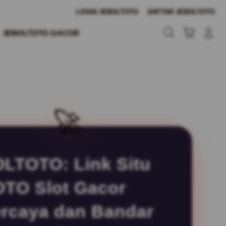
LOGIN JEBOLTOTO
DAFTAR JEBOLTOTO
Cari
Troli
Login/Sign-Up
JEBOLTOTO GACOR
Cari
LTOTO: Link Situ
OTO Slot Gacor
ercaya dan Bandar