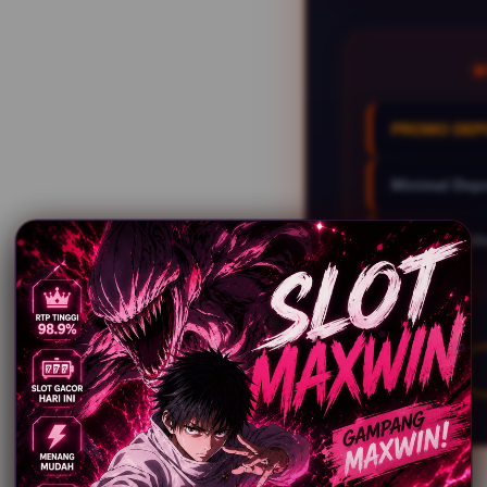
PROMO DEPO
Minimal Depo
Minimal Wit