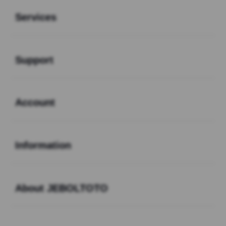
Buka
Services
Buka
Support
Buka
Account
Buka
Information
Buka
About JEBOLTOTO