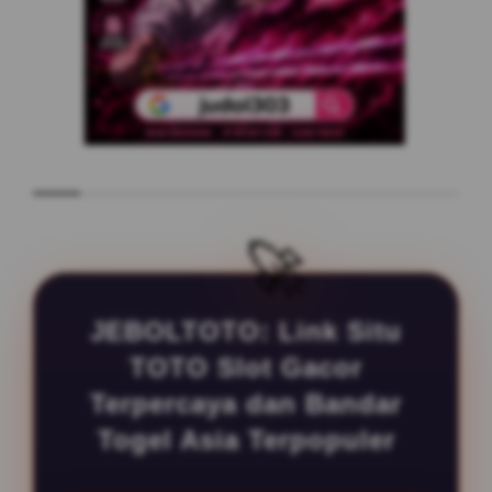
JEBOLTOTO: Link Situ
TOTO Slot Gacor
Terpercaya dan Bandar
Togel Asia Terpopuler