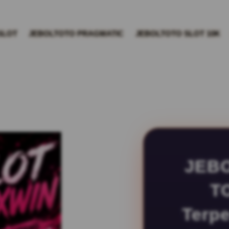
SLOT
JEBOLTOTO PRAGMATIC
JEBOLTOTO SLOT 10K
JEBO
T
Terp