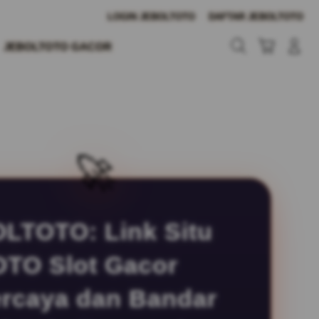
LOGIN JEBOLTOTO
DAFTAR JEBOLTOTO
Cari
Troli
Login/Sign-Up
JEBOLTOTO GACOR
Cari
LTOTO: Link Situ
OTO Slot Gacor
ercaya dan Bandar