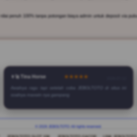
i nilai penuh 100% tanpa potongan biaya admin untuk deposit via pul
JEBOLTOTO
Tina Horse
★★★★★
2026-07-12
Awalnya ragu tapi setelah coba JEBOLTOTO di situs ini
soalnya maxwin nya gampang
© 2026 JEBOLTOTO. All rights reserved.
C
JEBOLTOTO SLOT 10K
JEBOLTOTO GACOR
LINK JEBOLTOTO