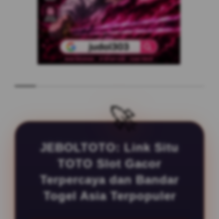
JEBOLTOTO: Link Situ
TOTO Slot Gacor
Terpercaya dan Bandar
Togel Asia Terpopuler