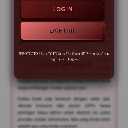
SLOT DEMO hadir sebagai solusi cerdas satu
atap untuk Anda! Kami menyediakan akses gratis
LOGIN
ke ribuan simulator mesin slot online terlengkap
untuk menguji pola, ritme, dan strategi Anda.
Tidak hanya sebagai tempat latihan, platform
DAFTAR
kami juga terintegrasi dengan gerbang taruhan
resmi yang menawarkan kemudahan transaksi
luar biasa.
JEBOTLOTO ! Link TOTO Situs Slot Gacor 4D Resmi dan Arena
Togel Asia Telengkap
Coba berbagai judul game populer dari provider
© COPYRIGHT 2026 HOKIEMAS88
internasional dengan fitur, grafik, dan tingkat
volatilitas yang persis sama dengan versi aslinya.
Sempurna untuk mengasah insting bertaruh Anda
tanpa kehilangan modal sepeser pun.
Ketika Anda siap bertaruh dengan saldo asli,
nikmati konversi nilai penuh 100% tanpa
potongan biaya admin untuk deposit via pulsa
provider seluler terkemuka. Apa yang Anda kirim
adalah apa yang Anda mainkan!