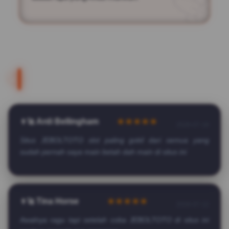
ULASAN TERBARU KOMUNITAS
JEBOLTOTO
Ardi Bellingham
★★★★★
2026-07-18
Situs JEBOLTOTO slot paling gokil dari semua yang
sudah pernah saya main betah dah main di situs ini
Tina Horse
★★★★★
2026-07-12
Awalnya ragu tapi setelah coba JEBOLTOTO di situs ini