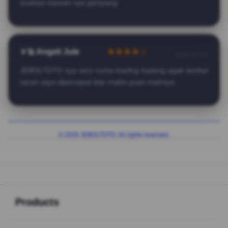
soalnya maxwin nya gampang
Angeli Jule
★★★★☆
2026-07-14
JEBOLTOTO nya seru cuma loading kadang agak lambat
saran saya dipercepat biar makin puas mainnya
© 2026 JEBOLTOTO. All rights reserved.
Buka
Footer Navigation
Products