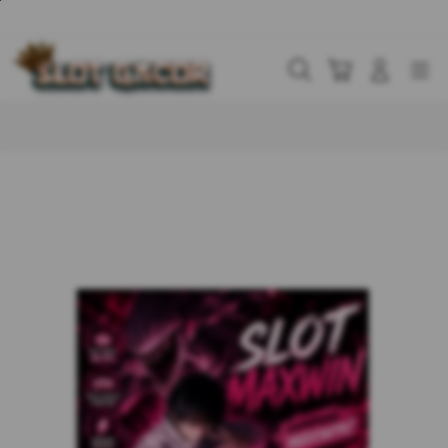
Skip
to
content
Cari
Troli
Login
Navigation
Buka Info Lebih Lanjut