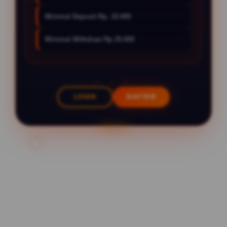
Minimal Deposit Rp. 10.000
Minimal Withdraw Rp 25.000
LOGIN
DAFTAR
Layer Popup Close
JEBOLTOTO: Link Situ
TOTO Slot Gacor Terpercaya
dan Bandar Togel Asia
Terpopuler