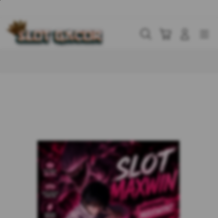
Skip
to
content
Cari
Troli
Login
Navigation
Buka Info Lebih Lanjut