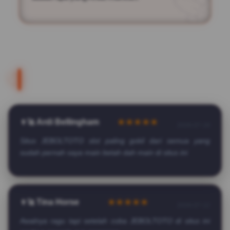
ULASAN TERBARU KOMUNITAS
JEBOLTOTO
Ardi Bellingham
★★★★★
2026-07-18
Situs JEBOLTOTO slot paling gokil dari semua yang
sudah pernah saya main betah dah main di situs ini
Tina Horse
★★★★★
2026-07-12
Awalnya ragu tapi setelah coba JEBOLTOTO di situs ini