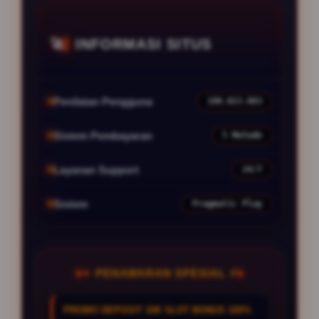
INFORMASI SITUS
Penilaian Pengguna
100.023.003
Sistem Pembayaran
5 Metode
Layanan Support
24/7
Sistem
Pragmatic Play
PENAWARAN SPESIAL
PROMO DEPOSIT 10K SLOT BONUS 100%