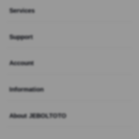
Buka
Services
Buka
Support
Buka
Account
Buka
Information
Buka
About JEBOLTOTO