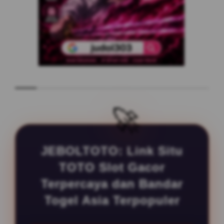
JEBOLTOTO: Link Situ
TOTO Slot Gacor
Terpercaya dan Bandar
Togel Asia Terpopuler