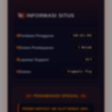
INFORMASI SITUS
Penilaian Pengguna
100.023.003
Sistem Pembayaran
5 Metode
Layanan Support
24/7
Sistem
Pragmatic Play
PENAWARAN SPESIAL
PROMO DEPOSIT 10K SLOT BONUS 100%