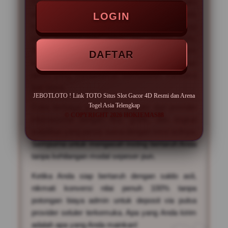
SLOT DEMO hadir sebagai solusi cerdas satu
atap untuk Anda! Kami menyediakan akses gratis
LOGIN
ke ribuan simulator mesin slot online terlengkap
untuk menguji pola, ritme, dan strategi Anda.
Tidak hanya sebagai tempat latihan, platform
DAFTAR
kami juga terintegrasi dengan gerbang taruhan
resmi yang menawarkan kemudahan transaksi
luar biasa.
JEBOTLOTO ! Link TOTO Situs Slot Gacor 4D Resmi dan Arena
Togel Asia Telengkap
Coba berbagai judul game populer dari provider
© COPYRIGHT 2026 HOKIEMAS88
internasional dengan fitur, grafik, dan tingkat
volatilitas yang persis sama dengan versi aslinya.
Sempurna untuk mengasah insting bertaruh Anda
tanpa kehilangan modal sepeser pun.
Ketika Anda siap bertaruh dengan saldo asli,
nikmati konversi nilai penuh 100% tanpa
potongan biaya admin untuk deposit via pulsa
provider seluler terkemuka. Apa yang Anda kirim
adalah apa yang Anda mainkan!