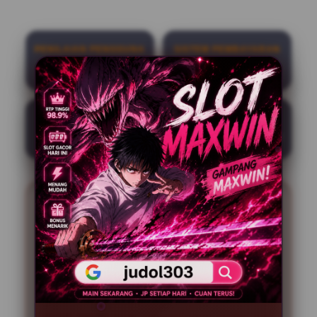
PENILAIAN PENGGUNA
SISTEM PEMBAYARAN
120.123.003
5 Metode
LAYANAN SUPPORT
SISTEM
24/7
Pragmatic Play
JEBOLTOTO
adalah bandar togel Asia terpopuler
dan link situs TOTO slot gacor terpercaya. Kami
menyediakan pasaran togel resmi terlengkap,
game slot online gampang menang, serta
transaksi aman dengan layanan online 24 jam
nonstop setiap hari!