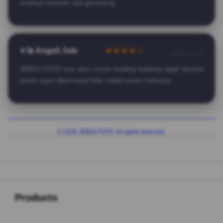
soalnya maxwin nya gampang
Angeli Jule
★★★★☆
2026-07-14
JEBOLTOTO nya seru cuma loading kadang agak lambat
saran saya dipercepat biar makin puas mainnya
© 2026 JEBOLTOTO. All rights reserved.
Buka
Footer Navigation
Products