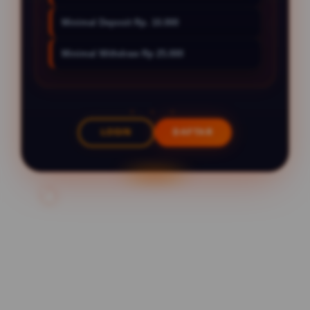
Minimal Deposit Rp. 10.000
Minimal Withdraw Rp 25.000
LOGIN
DAFTAR
Layer Popup Close
JEBOLTOTO: Link Situ
TOTO Slot Gacor Terpercaya
dan Bandar Togel Asia
Terpopuler