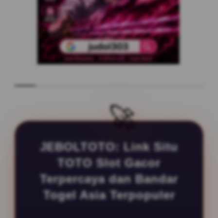
JEBOLTOTO: Link Situ
TOTO Slot Gacor
Terpercaya dan Bandar
Togel Asia Terpopuler