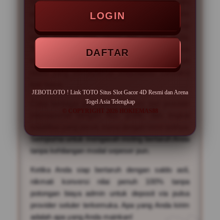
SLOT DEMO hadir sebagai solusi cerdas satu
atap untuk Anda! Kami menyediakan akses gratis
LOGIN
ke ribuan simulator mesin slot online terlengkap
untuk menguji pola, ritme, dan strategi Anda.
Tidak hanya sebagai tempat latihan, platform
DAFTAR
kami juga terintegrasi dengan gerbang taruhan
resmi yang menawarkan kemudahan transaksi
luar biasa.
JEBOTLOTO ! Link TOTO Situs Slot Gacor 4D Resmi dan Arena
Togel Asia Telengkap
Coba berbagai judul game populer dari provider
© COPYRIGHT 2026 HOKIEMAS88
internasional dengan fitur, grafik, dan tingkat
volatilitas yang persis sama dengan versi aslinya.
Sempurna untuk mengasah insting bertaruh Anda
tanpa kehilangan modal sepeser pun.
Ketika Anda siap bertaruh dengan saldo asli,
nikmati konversi nilai penuh 100% tanpa
potongan biaya admin untuk deposit via pulsa
provider seluler terkemuka. Apa yang Anda kirim
adalah apa yang Anda mainkan!