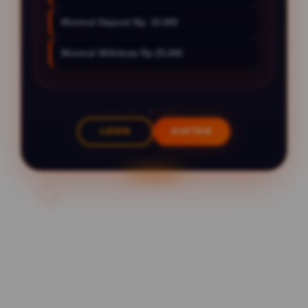
Minimal Deposit Rp. 10.000
Minimal Withdraw Rp 25.000
LOGIN
DAFTAR
Layer Popup Close
JEBOLTOTO: Link Situ
TOTO Slot Gacor Terpercaya
dan Bandar Togel Asia
Terpopuler