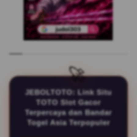
JEBOLTOTO: Link Situ
TOTO Slot Gacor
Terpercaya dan Bandar
Togel Asia Terpopuler