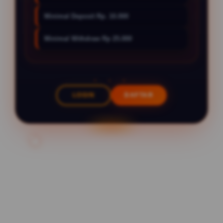
Minimal Deposit Rp. 10.000
Minimal Withdraw Rp 25.000
LOGIN
DAFTAR
Layer Popup Close
JEBOLTOTO: Link Situ
TOTO Slot Gacor Terpercaya
dan Bandar Togel Asia
Terpopuler