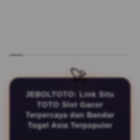
JEBOLTOTO: Link Situ
TOTO Slot Gacor
Terpercaya dan Bandar
Togel Asia Terpopuler