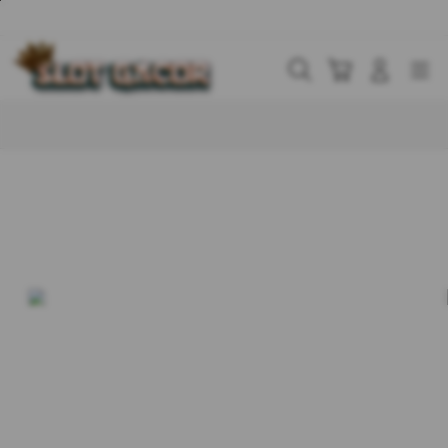
Skip
to
content
Cari
Troli
Login
Navigation
Buka Info Lebih Lanjut