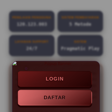
PENILAIAN PENGGUNA
SISTEM PEMBAYARAN
120.123.003
5 Metode
LAYANAN SUPPORT
SISTEM
24/7
Pragmatic Play
JEBOLTOTO
adalah bandar togel Asia terpopuler
LOGIN
dan link situs TOTO slot gacor terpercaya. Kami
menyediakan pasaran togel resmi terlengkap,
game slot online gampang menang, serta
DAFTAR
transaksi aman dengan layanan online 24 jam
nonstop setiap hari!