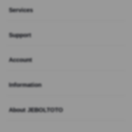
Buka
Services
Buka
Support
Buka
Account
Buka
Information
Buka
About JEBOLTOTO