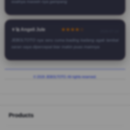
soalnya maxwin nya gampang
Angeli Jule
★★★★☆
2026-07-14
JEBOLTOTO nya seru cuma loading kadang agak lambat
saran saya dipercepat biar makin puas mainnya
© 2026 JEBOLTOTO. All rights reserved.
Buka
Footer Navigation
Products