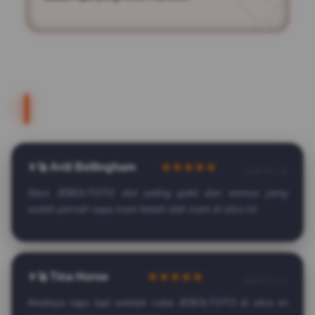
ULASAN TERBARU KOMUNITAS
JEBOLTOTO
Ardi Bellingham
★★★★★
2026-07-18
Situs JEBOLTOTO slot paling gokil dari semua yang
sudah pernah saya main betah dah main di situs ini
Tina Horse
★★★★★
2026-07-12
Awalnya ragu tapi setelah coba JEBOLTOTO di situs ini