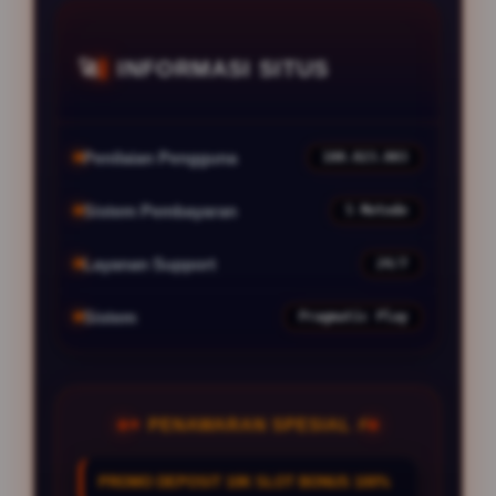
INFORMASI SITUS
Penilaian Pengguna
100.023.003
Sistem Pembayaran
5 Metode
Layanan Support
24/7
Sistem
Pragmatic Play
PENAWARAN SPESIAL
PROMO DEPOSIT 10K SLOT BONUS 100%