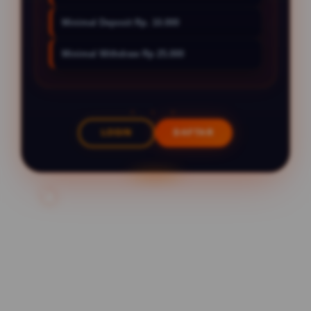
Minimal Deposit Rp. 10.000
Minimal Withdraw Rp 25.000
LOGIN
DAFTAR
Layer Popup Close
JEBOLTOTO: Link Situ
TOTO Slot Gacor Terpercaya
dan Bandar Togel Asia
Terpopuler