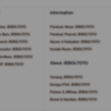
Information
mber JEBOLTOTO
Panduan Akses JEBOLTOTO
un Baru JEBOLTOTO
Panduan Pemula JEBOLTOTO
sword JEBOLTOTO
Aturan & Kebijakan JEBOLTOTO
ransaksi JEBOLTOTO
Kontak Resmi JEBOLTOTO
erifikasi JEBOLTOTO
About JEBOLTOTO
VIP JEBOLTOTO
Tentang JEBOLTOTO
Kenapa Pilih JEBOLTOTO
Partner & Affiliate JEBOLTOTO
Brand & Identitas JEBOLTOTO