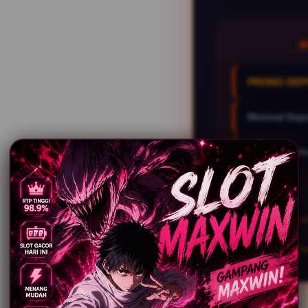
PROMO DEPO
Minimal Depo
Minimal Wit