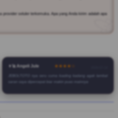
sa provider seluler terkemuka. Apa yang Anda kirim adalah apa
Angeli Jule
★★★★☆
2026-07-14
JEBOLTOTO nya seru cuma loading kadang agak lambat
saran saya dipercepat biar makin puas mainnya