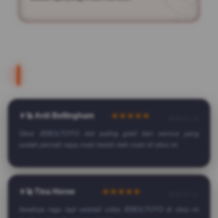
ULASAN TERBARU KOMUNITAS
JEBOLTOTO
Ardi Bellingham
★★★★★
2026-07-18
Situs JEBOLTOTO slot paling gokil dari semua yang
sudah pernah saya main betah dah main di situs ini
Tina Horse
★★★★★
2026-07-12
Awalnya ragu tapi setelah coba JEBOLTOTO di situs ini