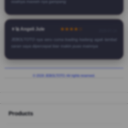
soalnya maxwin nya gampang
Angeli Jule
★★★★☆
2026-07-14
JEBOLTOTO nya seru cuma loading kadang agak lambat
saran saya dipercepat biar makin puas mainnya
© 2026 JEBOLTOTO. All rights reserved.
Buka
Footer Navigation
Products