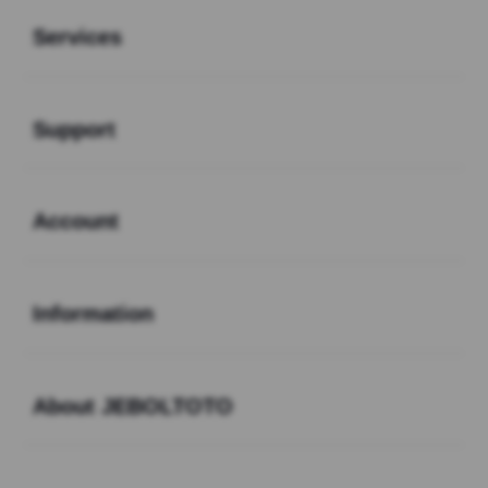
Buka
Services
Buka
Support
Buka
Account
Buka
Information
Buka
About JEBOLTOTO