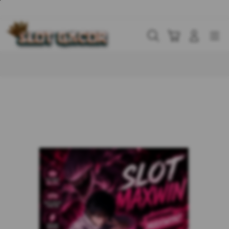
Skip
to
content
Cari
Troli
Login
Navigation
Buka Info Lebih Lanjut