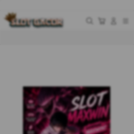
Skip
to
content
Cari
Troli
Login
Navigation
Buka Info Lebih Lanjut