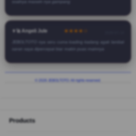
soalnya maxwin nya gampang
Angeli Jule
★★★★☆
2026-07-14
JEBOLTOTO nya seru cuma loading kadang agak lambat
saran saya dipercepat biar makin puas mainnya
© 2026 JEBOLTOTO. All rights reserved.
Buka
Footer Navigation
Products