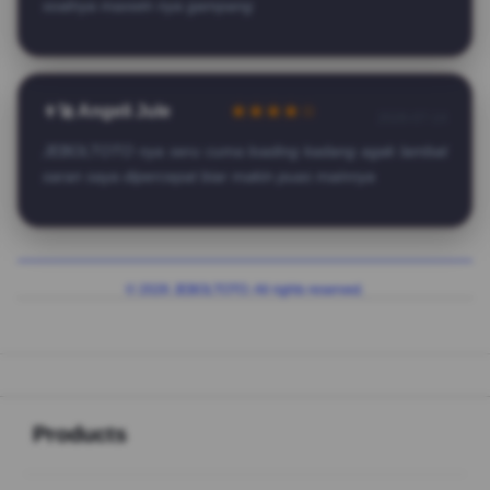
soalnya maxwin nya gampang
Angeli Jule
★★★★☆
2026-07-14
JEBOLTOTO nya seru cuma loading kadang agak lambat
saran saya dipercepat biar makin puas mainnya
© 2026 JEBOLTOTO. All rights reserved.
Buka
Footer Navigation
Products