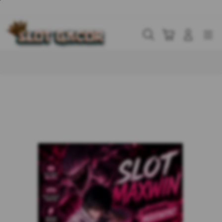
Skip
to
content
Cari
Troli
Login
Navigation
Buka Info Lebih Lanjut