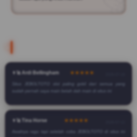
ULASAN TERBARU KOMUNITAS
JEBOLTOTO
Ardi Bellingham
★★★★★
2026-07-18
Situs JEBOLTOTO slot paling gokil dari semua yang
sudah pernah saya main betah dah main di situs ini
Tina Horse
★★★★★
2026-07-12
Awalnya ragu tapi setelah coba JEBOLTOTO di situs ini