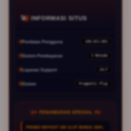
INFORMASI SITUS
Penilaian Pengguna
100.023.003
Sistem Pembayaran
5 Metode
Layanan Support
24/7
Sistem
Pragmatic Play
PENAWARAN SPESIAL
PROMO DEPOSIT 10K SLOT BONUS 100%