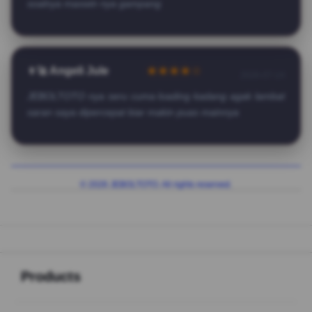
soalnya maxwin nya gampang
Angeli Jule
★★★★☆
2026-07-14
JEBOLTOTO nya seru cuma loading kadang agak lambat
saran saya dipercepat biar makin puas mainnya
© 2026 JEBOLTOTO. All rights reserved.
Buka
Footer Navigation
Products