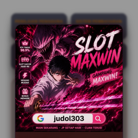
PENILAIAN PENGGUNA
SISTEM PEMBAYARAN
120.123.003
5 Metode
LAYANAN SUPPORT
SISTEM
24/7
Pragmatic Play
JEBOLTOTO
adalah bandar togel Asia terpopuler
dan link situs TOTO slot gacor terpercaya. Kami
menyediakan pasaran togel resmi terlengkap,
game slot online gampang menang, serta
transaksi aman dengan layanan online 24 jam
nonstop setiap hari!