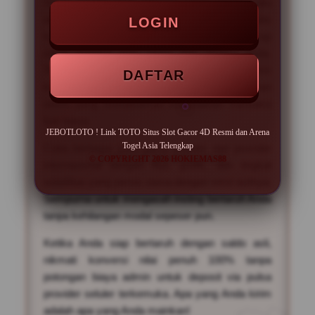
SLOT DEMO hadir sebagai solusi cerdas satu
atap untuk Anda! Kami menyediakan akses gratis
LOGIN
ke ribuan simulator mesin slot online terlengkap
untuk menguji pola, ritme, dan strategi Anda.
Tidak hanya sebagai tempat latihan, platform
DAFTAR
kami juga terintegrasi dengan gerbang taruhan
resmi yang menawarkan kemudahan transaksi
luar biasa.
JEBOTLOTO ! Link TOTO Situs Slot Gacor 4D Resmi dan Arena
Togel Asia Telengkap
Coba berbagai judul game populer dari provider
© COPYRIGHT 2026 HOKIEMAS88
internasional dengan fitur, grafik, dan tingkat
volatilitas yang persis sama dengan versi aslinya.
Sempurna untuk mengasah insting bertaruh Anda
tanpa kehilangan modal sepeser pun.
Ketika Anda siap bertaruh dengan saldo asli,
nikmati konversi nilai penuh 100% tanpa
potongan biaya admin untuk deposit via pulsa
provider seluler terkemuka. Apa yang Anda kirim
adalah apa yang Anda mainkan!