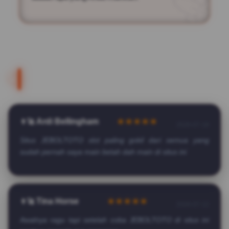
ULASAN TERBARU KOMUNITAS
JEBOLTOTO
Ardi Bellingham
★★★★★
2026-07-18
Situs JEBOLTOTO slot paling gokil dari semua yang
sudah pernah saya main betah dah main di situs ini
Tina Horse
★★★★★
2026-07-12
Awalnya ragu tapi setelah coba JEBOLTOTO di situs ini