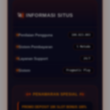
INFORMASI SITUS
Penilaian Pengguna
100.023.003
Sistem Pembayaran
5 Metode
Layanan Support
24/7
Sistem
Pragmatic Play
PENAWARAN SPESIAL
PROMO DEPOSIT 10K SLOT BONUS 100%