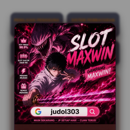
PENILAIAN PENGGUNA
SISTEM PEMBAYARAN
120.123.003
5 Metode
LAYANAN SUPPORT
SISTEM
24/7
Pragmatic Play
JEBOLTOTO
adalah bandar togel Asia terpopuler
dan link situs TOTO slot gacor terpercaya. Kami
menyediakan pasaran togel resmi terlengkap,
game slot online gampang menang, serta
transaksi aman dengan layanan online 24 jam
nonstop setiap hari!