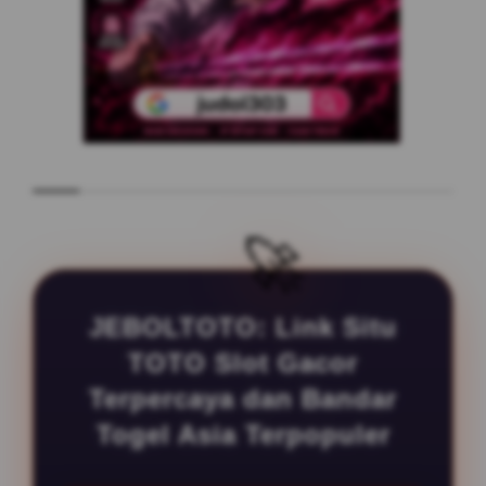
JEBOLTOTO: Link Situ
TOTO Slot Gacor
Terpercaya dan Bandar
Togel Asia Terpopuler