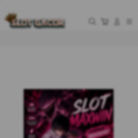
Skip
to
content
Cari
Troli
Login
Navigation
Buka Info Lebih Lanjut