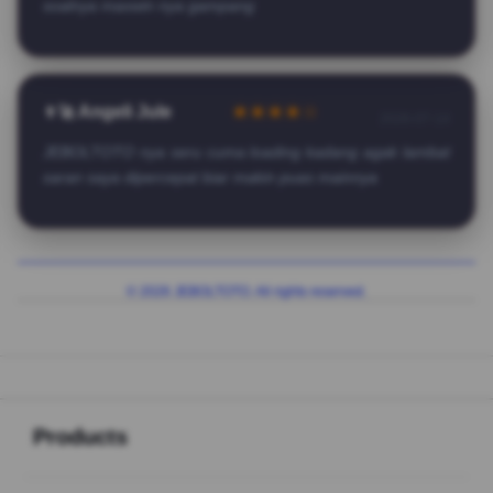
soalnya maxwin nya gampang
Angeli Jule
★★★★☆
2026-07-14
JEBOLTOTO nya seru cuma loading kadang agak lambat
saran saya dipercepat biar makin puas mainnya
© 2026 JEBOLTOTO. All rights reserved.
Buka
Footer Navigation
Products