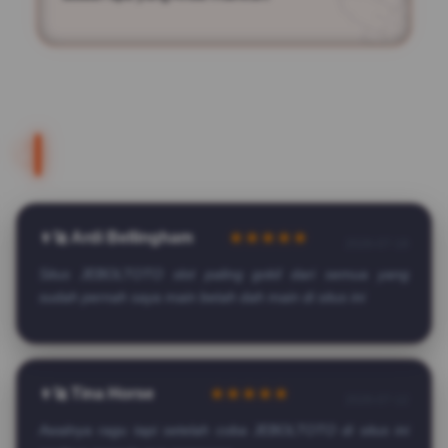
ULASAN TERBARU KOMUNITAS
JEBOLTOTO
Ardi Bellingham
★★★★★
2026-07-18
Situs JEBOLTOTO slot paling gokil dari semua yang
sudah pernah saya main betah dah main di situs ini
Tina Horse
★★★★★
2026-07-12
Awalnya ragu tapi setelah coba JEBOLTOTO di situs ini