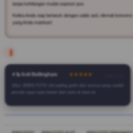
tanpa kehilangan modal sepeser pun.
Ketika Anda siap bertaruh dengan saldo asli, nikmati konvers
yang Anda mainkan!
ULASAN TERBARU KOMUNITAS 
Ardi Bellingham
★★★★★
2026-07-18
Situs JEBOLTOTO slot paling gokil dari semua yang sudah
pernah saya main betah dah main di situs ini
JEBOLTOTO
JEBOLTOTO SLOT
JEBOLTOTO PRAGMATI