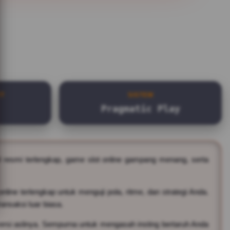
a dan Bandar Togel Asia
T
SISTEM
Pragmatic Play
l resmi terlengkap, game slot online gampang menang, serta
ine terlengkap untuk menguji pola, ritme, dan strategi Anda.
ansaksi luar biasa.
n versi aslinya. Sempurna untuk mengasah insting bertaruh Anda