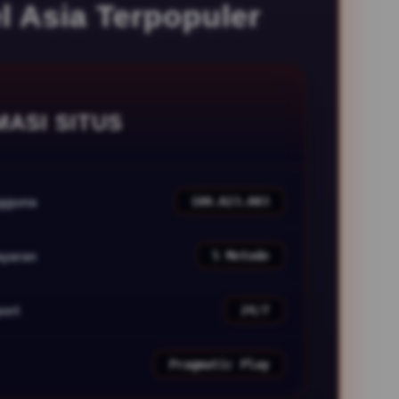
l Asia Terpopuler
MASI SITUS
ngguna
100.023.003
ayaran
5 Metode
ort
24/7
Pragmatic Play