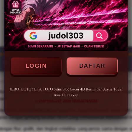
OTO Slot Gacor Terpercay
Terpopuler
ISTEM PEMBAYARAN
LAYANAN SUPPOR
5 Metode
24/7
LOGIN
DAFTAR
JEBOTLOTO ! Link TOTO Situs Slot Gacor 4D Resmi dan Arena Togel
 situs TOTO slot gacor terpercaya. Kami menyediakan pasaran toge
Asia Telengkap
ari!
© COPYRIGHT 2026 HOKIEMAS88
 Kami menyediakan akses gratis ke ribuan simulator mesin slot onl
ntegrasi dengan gerbang taruhan resmi yang menawarkan kemudahan tr
dengan fitur, grafik, dan tingkat volatilitas yang persis sama denga