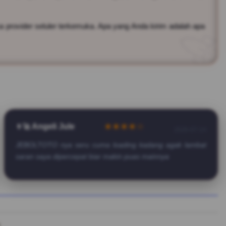
sa provider seluler terkemuka. Apa yang Anda kirim adalah apa
Angeli Jule
★★★★☆
2026-07-14
JEBOLTOTO nya seru cuma loading kadang agak lambat
saran saya dipercepat biar makin puas mainnya