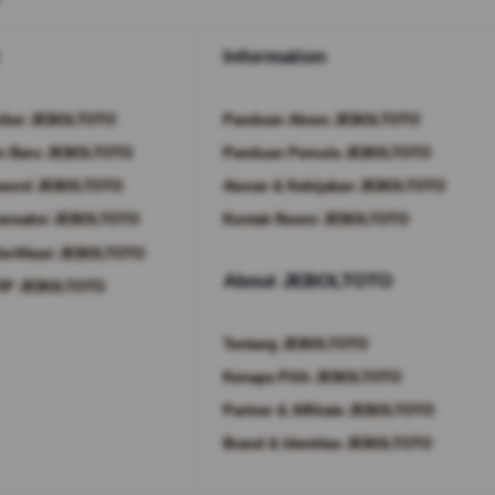
Information
mber JEBOLTOTO
Panduan Akses JEBOLTOTO
un Baru JEBOLTOTO
Panduan Pemula JEBOLTOTO
sword JEBOLTOTO
Aturan & Kebijakan JEBOLTOTO
ransaksi JEBOLTOTO
Kontak Resmi JEBOLTOTO
erifikasi JEBOLTOTO
About JEBOLTOTO
VIP JEBOLTOTO
Tentang JEBOLTOTO
Kenapa Pilih JEBOLTOTO
Partner & Affiliate JEBOLTOTO
Brand & Identitas JEBOLTOTO