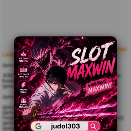
Buka Info Lebih
Lanjut
Tutup Info Lebih Lanjut
{{priceAnchor.priceWrapper.info.noLineOrignal}}
JEBOLTOTO: Link Situ TOTO Slot Gacor Terpercaya dan
Bandar Togel Asia Terpopuler
{{priceAnchor.priceWrapper.info.totalPriceMonthly}}
{{priceAnchor.priceWrapper.info.ceExchangePrice}}
{{priceAnchor.priceWrapper.info.orignalPriceAddText}}
{{priceAnchor.priceWrapper.info.lowestWasPricetext}}
Harga awal:
{{priceAnchor.priceWrapper.info.orignalPrice}}
{{priceAnchor.priceWrapper.info.savePrice}}
{{priceAnchor.priceWrapper.info.disclaimer}}