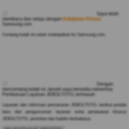
Saya telah
membaca dan setuju dengan
Kebijakan Privasi
Samsung.com
Centang kotak ini untuk melanjutkan ke Samsung.com.
Dengan
mencentang kotak ini, berarti saya bersedia menerima
Pembaruan Layanan JEBOLTOTO, termasuk:
Layanan dan informasi pemasaran JEBOLTOTO, berikut produk
baru dan pengumuman layanan serta penawaran khusus
JEBOLTOTO, peristiwa dan buletin berkalanya.