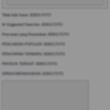
Tidak Ada Saran JEBOLTOTO
AI Suggested Searches JEBOLTOTO
Pencarian yang Disarankan JEBOLTOTO
PENCARIAN POPULER JEBOLTOTO
PENCARIAN TERBARU JEBOLTOTO
PRODUK TERKAIT JEBOLTOTO
DIREKOMENDASIKAN JEBOLTOTO