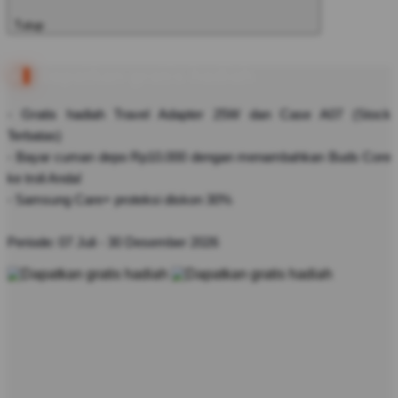
Tutup
Dapatkan gratis hadiah
- Gratis hadiah Travel Adapter 25W dan Case A07 (Stock
Terbatas)
- Bayar cuman depo Rp10.000 dengan menambahkan Buds Core
ke troli Anda!
- Samsung Care+ proteksi diskon 30%
Periode: 07 Juli - 30 Desember 2026