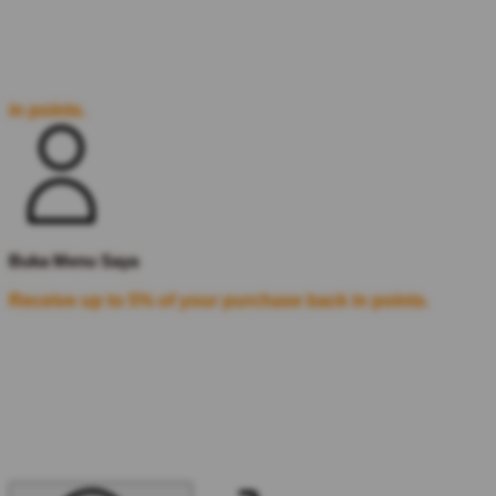
in points.
Buka Menu Saya
Receive up to 5% of your purchase back in points.