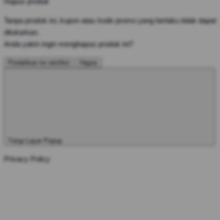
Hapus produk
Tanpa produk ini, kupon atau kode promo yang berlaku tidak dapat
ditukarkan.
Anda yakin ingin menghapus produk ini?
Pindahkan ke wishlist
Hapus
Tutup Layar Popup
Privacy Policy