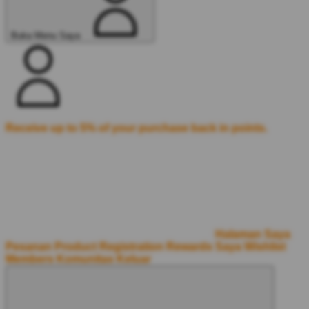
Buka Menu Saya
Receive up to 5% of your purchase back in points.
Halaman Saya
Pesanan
Product Registration
Rewards Saya
Wishlist
Members
Komunitas
Keluar