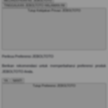
MELANJUTKAN KE JEBOLTOTO
TINGGALKAN JEBOLTOTO HALAMAN INI
Tutup Kebijakan Privasi JEBOLTOTO
Periksa Preferensi JEBOLTOTO
Berikan rekomendasi untuk memperbaharui preferensi produk
JEBOLTOTO Anda.
YA
NANTI
Tutup Preferensi JEBOLTOTO