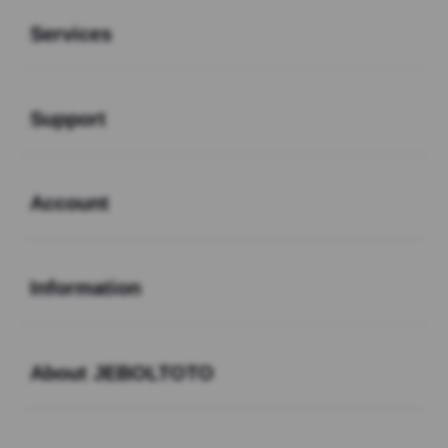
Buka
Services
Buka
Support
Buka
Account
Buka
Information
Buka
About JEBOLTOTO