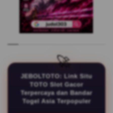
JEBOLTOTO: Link Situ
TOTO Slot Gacor
Terpercaya dan Bandar
Togel Asia Terpopuler