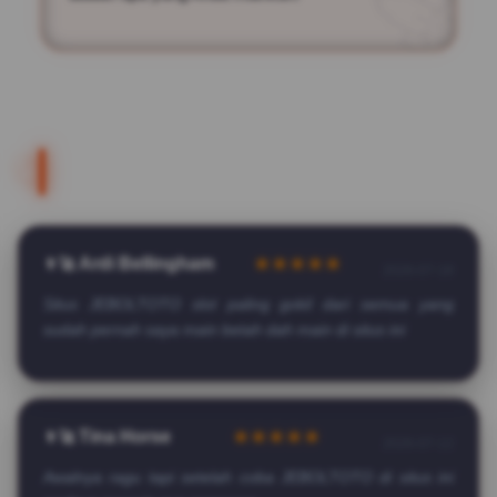
ULASAN TERBARU KOMUNITAS
JEBOLTOTO
Ardi Bellingham
★★★★★
2026-07-18
Situs JEBOLTOTO slot paling gokil dari semua yang
sudah pernah saya main betah dah main di situs ini
Tina Horse
★★★★★
2026-07-12
Awalnya ragu tapi setelah coba JEBOLTOTO di situs ini