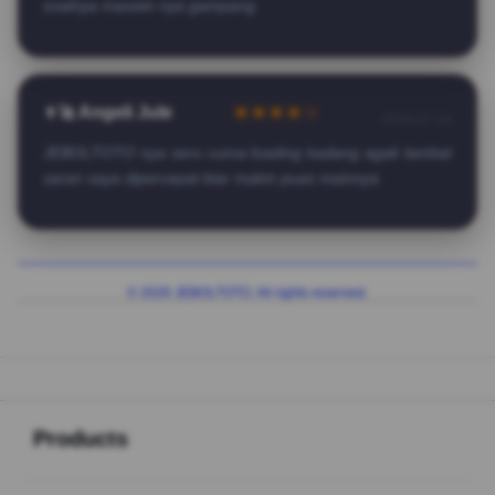
soalnya maxwin nya gampang
Angeli Jule
★★★★☆
2026-07-14
JEBOLTOTO nya seru cuma loading kadang agak lambat
saran saya dipercepat biar makin puas mainnya
© 2026 JEBOLTOTO. All rights reserved.
Buka
Footer Navigation
Products