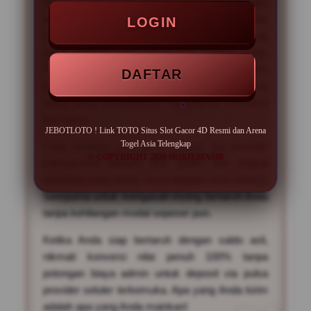
SLOT DEMO hadir sebagai solusi cerdas satu
atap untuk Anda! Kami menyediakan akses gratis
LOGIN
ke ribuan simulator mesin slot online terlengkap
untuk menguji pola, ritme, dan strategi Anda.
Tidak hanya sebagai tempat latihan, platform
DAFTAR
kami juga terintegrasi dengan gerbang taruhan
resmi yang menawarkan kemudahan transaksi
luar biasa.
JEBOTLOTO ! Link TOTO Situs Slot Gacor 4D Resmi dan Arena
Togel Asia Telengkap
Coba berbagai judul game populer dari provider
© COPYRIGHT 2026 HOKIEMAS88
internasional dengan fitur, grafik, dan tingkat
volatilitas yang persis sama dengan versi aslinya.
Sempurna untuk mengasah insting bertaruh Anda
tanpa kehilangan modal sepeser pun.
Ketika Anda siap bertaruh dengan saldo asli,
nikmati konversi nilai penuh 100% tanpa
potongan biaya admin untuk deposit via pulsa
provider seluler terkemuka. Apa yang Anda kirim
adalah apa yang Anda mainkan!