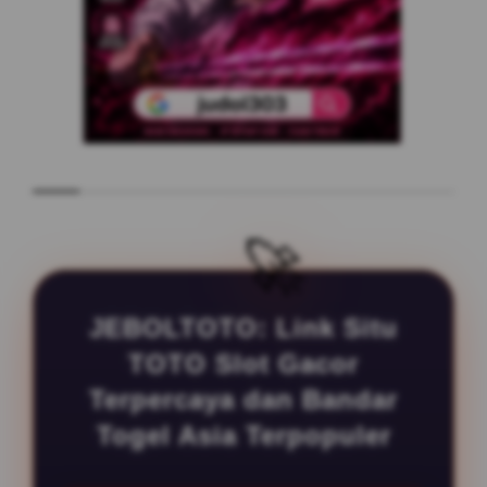
JEBOLTOTO: Link Situ
TOTO Slot Gacor
Terpercaya dan Bandar
Togel Asia Terpopuler