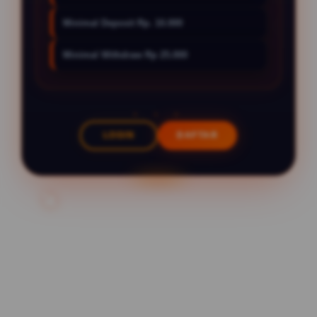
Minimal Deposit Rp. 10.000
Minimal Withdraw Rp 25.000
LOGIN
DAFTAR
Layer Popup Close
JEBOLTOTO: Link Situ
TOTO Slot Gacor Terpercaya
dan Bandar Togel Asia
Terpopuler