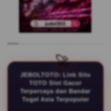
JEBOLTOTO: Link Situ
TOTO Slot Gacor
Terpercaya dan Bandar
Togel Asia Terpopuler