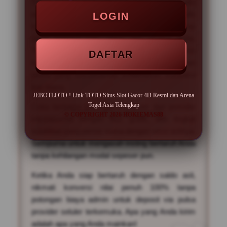
SLOT DEMO hadir sebagai solusi cerdas satu
atap untuk Anda! Kami menyediakan akses gratis
LOGIN
ke ribuan simulator mesin slot online terlengkap
untuk menguji pola, ritme, dan strategi Anda.
Tidak hanya sebagai tempat latihan, platform
DAFTAR
kami juga terintegrasi dengan gerbang taruhan
resmi yang menawarkan kemudahan transaksi
luar biasa.
JEBOTLOTO ! Link TOTO Situs Slot Gacor 4D Resmi dan Arena
Togel Asia Telengkap
Coba berbagai judul game populer dari provider
© COPYRIGHT 2026 HOKIEMAS88
internasional dengan fitur, grafik, dan tingkat
volatilitas yang persis sama dengan versi aslinya.
Sempurna untuk mengasah insting bertaruh Anda
tanpa kehilangan modal sepeser pun.
Ketika Anda siap bertaruh dengan saldo asli,
nikmati konversi nilai penuh 100% tanpa
potongan biaya admin untuk deposit via pulsa
provider seluler terkemuka. Apa yang Anda kirim
adalah apa yang Anda mainkan!