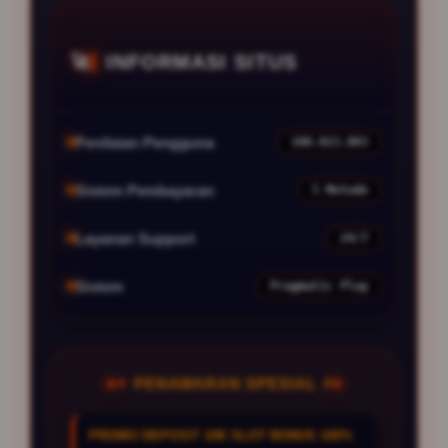
INFORMASI SITUS
Penilaian Pengguna
100.023.003
Sistem Pembayaran
5 Metode
Layanan Support
24/7
Sistem
Pragmatic Play
PENAWARAN SPESIAL
PROMO DEPOSIT 10K SLOT BONUS 100%