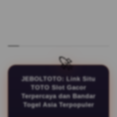
JEBOLTOTO: Link Situ
TOTO Slot Gacor
Terpercaya dan Bandar
Togel Asia Terpopuler