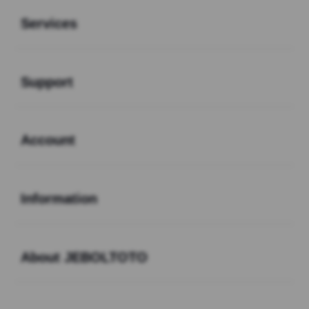
Buka
Services
Buka
Support
Buka
Account
Buka
Information
Buka
About JEBOLTOTO