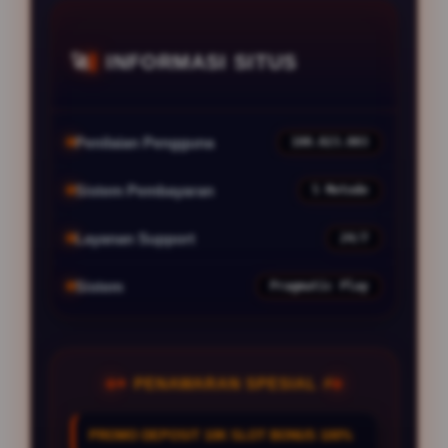
INFORMASI SITUS
Penilaian Pengguna
100.023.003
Sistem Pembayaran
5 Metode
Layanan Support
24/7
Sistem
Pragmatic Play
PENAWARAN SPESIAL
PROMO DEPOSIT 10K SLOT BONUS 100%