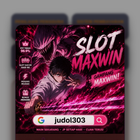
PENILAIAN PENGGUNA
SISTEM PEMBAYARAN
120.123.003
5 Metode
LAYANAN SUPPORT
SISTEM
24/7
Pragmatic Play
JEBOLTOTO
adalah bandar togel Asia terpopuler
dan link situs TOTO slot gacor terpercaya. Kami
menyediakan pasaran togel resmi terlengkap,
game slot online gampang menang, serta
transaksi aman dengan layanan online 24 jam
nonstop setiap hari!