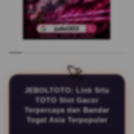
JEBOLTOTO: Link Situ
TOTO Slot Gacor
Terpercaya dan Bandar
Togel Asia Terpopuler