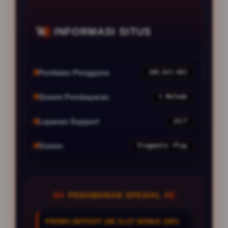
INFORMASI SITUS
Penilaian Pengguna
100.023.003
Sistem Pembayaran
5 Metode
Layanan Support
24/7
Sistem
Pragmatic Play
PENAWARAN SPESIAL
PROMO DEPOSIT 10K SLOT BONUS 100%