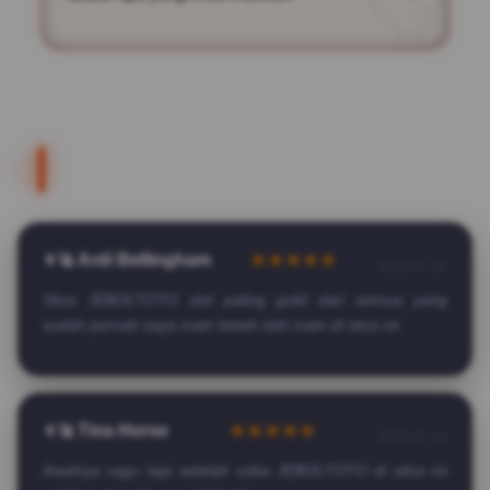
ULASAN TERBARU KOMUNITAS
JEBOLTOTO
Ardi Bellingham
★★★★★
2026-07-18
Situs JEBOLTOTO slot paling gokil dari semua yang
sudah pernah saya main betah dah main di situs ini
Tina Horse
★★★★★
2026-07-12
Awalnya ragu tapi setelah coba JEBOLTOTO di situs ini