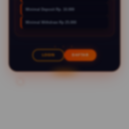
Minimal Deposit Rp. 10.000
Minimal Withdraw Rp 25.000
LOGIN
DAFTAR
Layer Popup Close
JEBOLTOTO: Link Situ
TOTO Slot Gacor Terpercaya
dan Bandar Togel Asia
Terpopuler