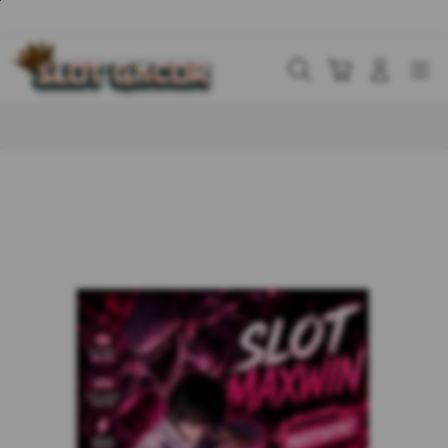
Skip
to
content
Cari
Troli
Login
Navigation
Buka Info Lebih Lanjut